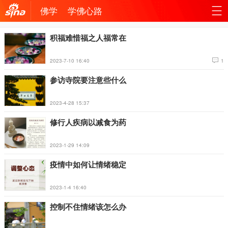
佛学
学佛心路
机新
站
积福难惜福之人福常在
浪网
导
2023-7-10 16:40
1
航
参访寺院要注意些什么
2023-4-28 15:37
修行人疾病以减食为药
2023-1-29 14:09
疫情中如何让情绪稳定
2023-1-4 16:40
控制不住情绪该怎么办