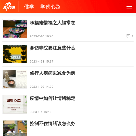
佛学
学佛心路
机新
站
积福难惜福之人福常在
浪网
导
2023-7-10 16:40
1
航
参访寺院要注意些什么
2023-4-28 15:37
修行人疾病以减食为药
2023-1-29 14:09
疫情中如何让情绪稳定
2023-1-4 16:40
控制不住情绪该怎么办