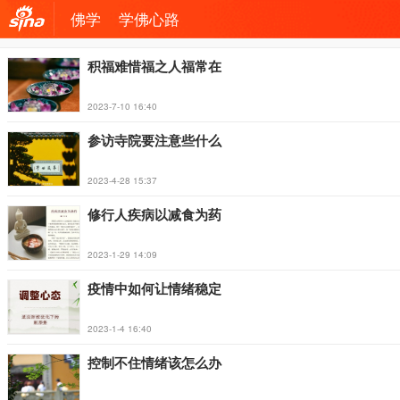
佛学
学佛心路
机新
积福难惜福之人福常在
浪网
2023-7-10 16:40
参访寺院要注意些什么
2023-4-28 15:37
修行人疾病以减食为药
2023-1-29 14:09
疫情中如何让情绪稳定
2023-1-4 16:40
控制不住情绪该怎么办