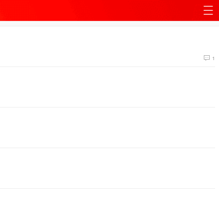
站
导
1
航