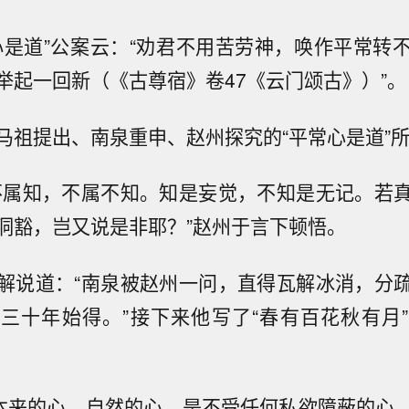
心是道”公案云：“劝君不用苦劳神，唤作平常转
举起一回新（《古尊宿》卷47《云门颂古》）”。
马祖提出、南泉重申、赵州探究的“平常心是道”
不属知，不属不知。知是妄觉，不知是无记。若
洞豁，岂又说是非耶？”赵州于言下顿悟。
解说道：“南泉被赵州一问，直得瓦解冰消，分
三十年始得。”接下来他写了“春有百花秋有月
是本来的心、自然的心，是不受任何私欲障蔽的心