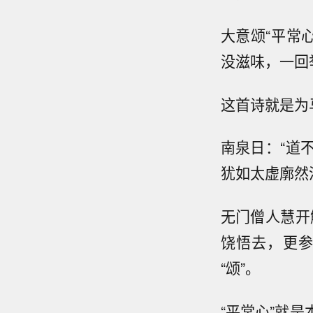
大意颂“平常
没滋味，一回
这首诗就是为
南泉日：“道
犹如太虚廓然
无门僧人慧开
饶悟去，更参
“颂”。
“平常心”就