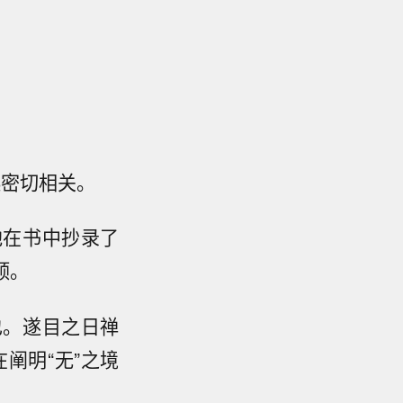
起密切相关。
他在书中抄录了
颂。
也。遂目之日禅
阐明“无”之境