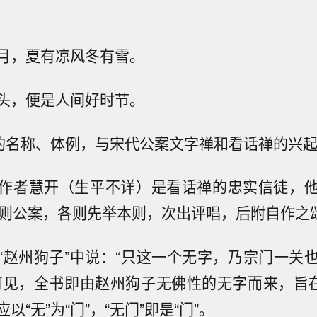
月，夏有凉风冬有雪。
头，便是人间好时节。
”的名称、体例，与宋代公案文字禅和看话禅的兴
作者慧开（生平不详）是看话禅的忠实信徒，
8则公案，各则先举本则，次出评唱，后附自作之
“赵州狗子”中说：“只这一个无字，乃宗门一关
可见，全书即由赵州狗子无佛性的无字而来，旨在
以“无”为“门”，“无门”即是“门”。