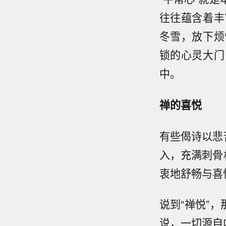
往往蕴含着丰
冬雪，放下烦
锁的心灵大门
中。
禅的喜悦
有些偈诗以悲
入，充满刺骨
衷地舒畅与喜
说到“禅悦”
说，一切源自