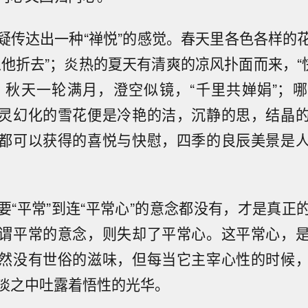
疑传达出一种“禅悦”的感觉。春天里各色各样的
从他折去”；炎热的夏天有清爽的凉风扑面而来，“快
；秋天一轮满月，澄空似镜，“千里共婵娟”；
灵幻化的雪花便是冷艳的洁，沉静的思，结晶
都可以获得的喜悦与快慰，四季的良辰美景是
要“平常”到连“平常心”的意念都没有，才是真正
谓平常的意念，则失却了平常心。这平常心，
然没有世俗的滋味，但每当它主宰心性的时候
淡之中吐露着悟性的光华。