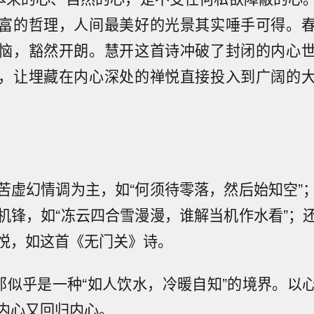
富的哲理，人间最美好的光景其实唾手可得。
恼，豁然开朗。慧开这首诗冲破了封闭的内心
，让埋藏在内心深处的禅悦直接投入到广阔的
苦虚幻情调为主，如“何须待零落，然后始知空”
机锋，如“冻云四合雪漫漫，谁解当机作水看”；
悦，如这首《无门关》诗。
，那似乎是一种“如人饮水，冷暖自知”的境界。以
内心又回归内心。