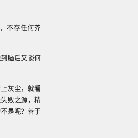
，不存任何芥
抛到脑后又谈何
蒙上灰尘，就看
是失败之源，精
尝不是呢？善于