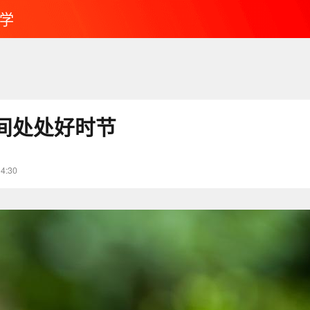
学
间处处好时节
14:30