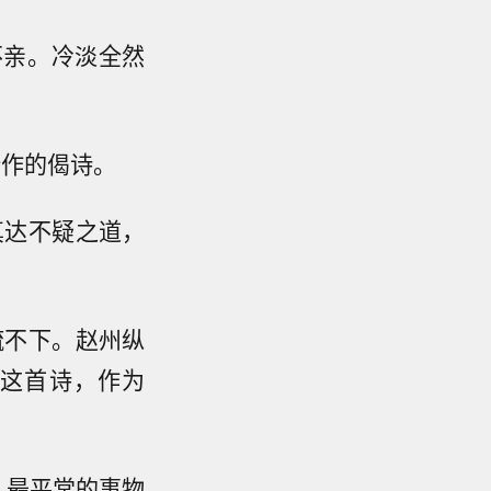
不亲。冷淡全然
所作的偈诗。
真达不疑之道，
疏不下。赵州纵
”这首诗，作为
。最平常的事物