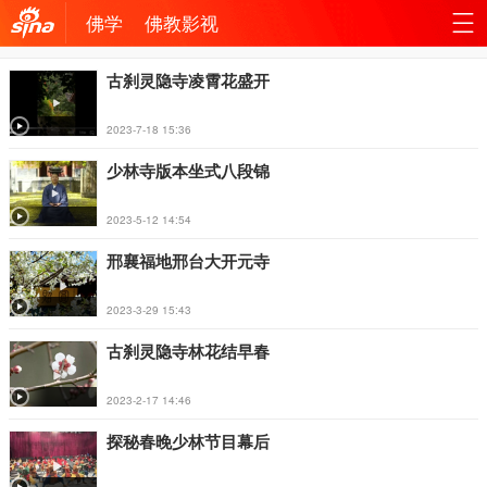
佛学
佛教影视
机新
站
古刹灵隐寺凌霄花盛开
浪网
导
2023-7-18 15:36
航
少林寺版本坐式八段锦
2023-5-12 14:54
邢襄福地邢台大开元寺
2023-3-29 15:43
古刹灵隐寺林花结早春
2023-2-17 14:46
探秘春晚少林节目幕后