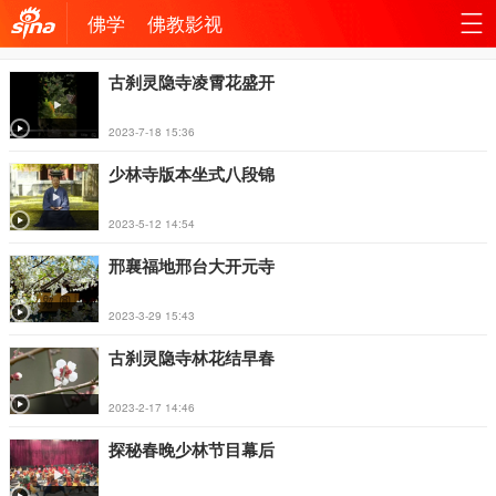
佛学
佛教影视
机新
站
古刹灵隐寺凌霄花盛开
浪网
导
2023-7-18 15:36
航
少林寺版本坐式八段锦
2023-5-12 14:54
邢襄福地邢台大开元寺
2023-3-29 15:43
古刹灵隐寺林花结早春
2023-2-17 14:46
探秘春晚少林节目幕后