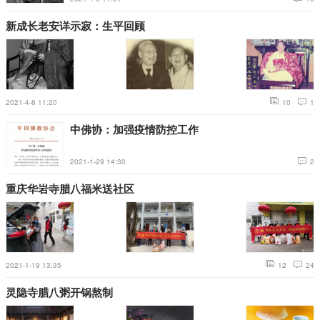
新成长老安详示寂：生平回顾
2021-4-6 11:20
10
1
中佛协：加强疫情防控工作
2021-1-29 14:30
2
重庆华岩寺腊八福米送社区
2021-1-19 13:35
12
24
灵隐寺腊八粥开锅熬制