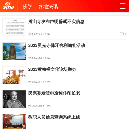
佛学
各地法讯
机新
站
麓山寺发布声明辟谣不实信息
浪网
导
2023-7-13 16:54
2
航
2023灵光寺佛牙舍利瞻礼活动
2023-4-26 17:04
2023黄梅禅文化论坛举办
2023-4-21 10:25
民宗委发唁电哀悼传印长老
2023-3-13 16:26
教职人员信息查询系统上线