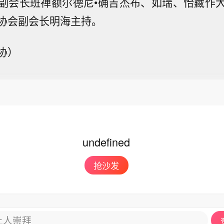
副会长班禅额尔德尼•确吉杰布、如瑞、怡藏作
协会副会长明海主持。
协）
undefined
抢沙发
让人崇拜