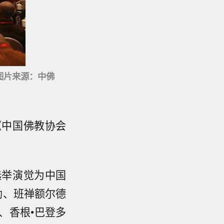
图片来源：中佛
《中国佛教协会
选举演觉为中国
勐、班禅额尔德
、香根•巴登多