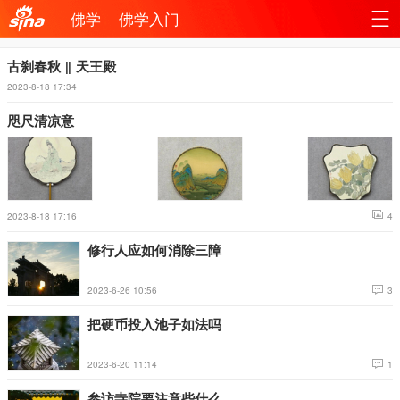
佛学
佛学入门
机新
站
古刹春秋 ‖ 天王殿
2023-8-18 17:34
浪网
导
咫尺清凉意
航
2023-8-18 17:16
4
修行人应如何消除三障
2023-6-26 10:56
3
把硬币投入池子如法吗
2023-6-20 11:14
1
参访寺院要注意些什么