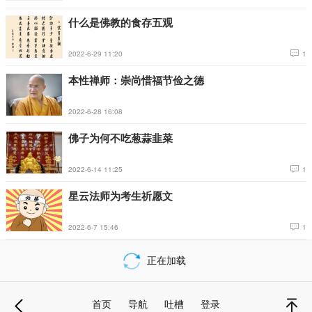
什么是佛教的食存五观
2022-6-29 11:20
1
本性禅师：崇尚惜福节俭之德
2022-6-28 16:08
佛子为何不吃葱蒜韭菜
2022-6-14 11:25
1
星云法师为考生祈愿文
2022-6-7 15:46
1
正在加载
载
更
首页
导航
吐槽
登录