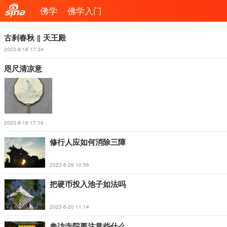
佛学
佛学入门
机新
古刹春秋 ‖ 天王殿
2023-8-18 17:34
浪网
咫尺清凉意
2023-8-18 17:16
修行人应如何消除三障
2023-6-26 10:56
把硬币投入池子如法吗
2023-6-20 11:14
参访寺院要注意些什么