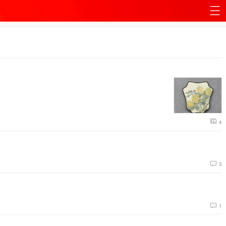
站
导
航
4
3
1