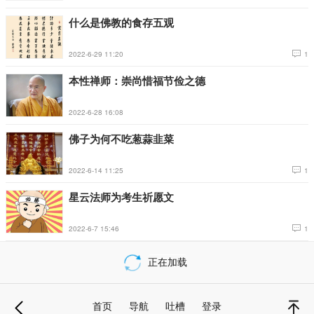
什么是佛教的食存五观
2022-6-29 11:20
1
本性禅师：崇尚惜福节俭之德
2022-6-28 16:08
佛子为何不吃葱蒜韭菜
2022-6-14 11:25
1
星云法师为考生祈愿文
2022-6-7 15:46
1
正在加载
载
更
首页
导航
吐槽
登录