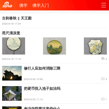
佛学
佛学入门
机新
站
古刹春秋 ‖ 天王殿
2023-8-18 17:34
浪网
导
咫尺清凉意
航
2023-8-18 17:16
4
修行人应如何消除三障
2023-6-26 10:56
3
把硬币投入池子如法吗
2023-6-20 11:14
1
参访寺院要注意些什么