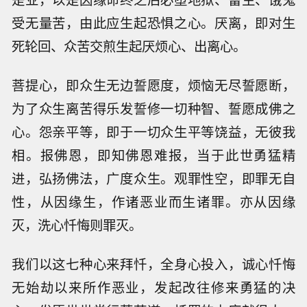
受无量苦，由此应生起恐惧之心。厌离，即对生
死轮回、众苦交煎生起厌烦心、出离心。
菩提心，即众生无边誓愿度，烦恼无尽誓愿断，
为了众生离苦得乐发誓修一切种智、誓愿成佛之
心。怨亲平等，即于一切众生平等饶益，无彼我
相。报佛恩，即知佛恩难报，当于此世勇猛精
进，弘扬佛法，广度众生。观罪性空，即罪无自
性，从因缘生，作诸恶业而生诸罪。亦从因缘
灭，洗心忏悔则罪灭。
我们以这七种心来拜忏，全身心投入，诚心忏悔
无始劫以来所作恶业，发起改往修来勇猛的决