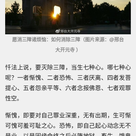
愿消三障诸烦恼：如何消除三障（图片来源：@邢台
大开元寺 ）
忏法上说，要灭除三障，当生七种心。哪七种心
呢？一者惭愧、二者恐怖、三者厌离、四者发菩
提心、五者怨亲平等、六者念报佛恩、七者观罪
性空。
惭愧，即要对自己罪业深重，无有出期，生可惭
可愧可羞可耻之心。恐怖，即自己起心动念无不
是业，以是因缘命终之后必堕地狱、畜生、饿鬼