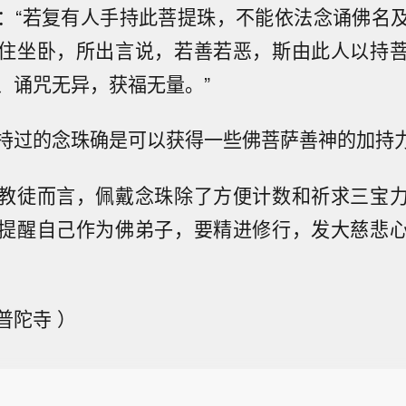
：“若复有人手持此菩提珠，不能依法念诵佛名
住坐卧，所出言说，若善若恶，斯由此人以持
、诵咒无异，获福无量。”
持过的念珠确是可以获得一些佛菩萨善神的加持
教徒而言，佩戴念珠除了方便计数和祈求三宝
提醒自己作为佛弟子，要精进修行，发大慈悲
普陀寺 ）