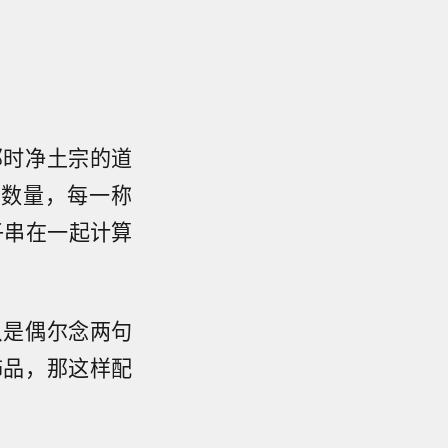
那时净土宗的道
为数量，每一称
子串在一起计算
。
只是偶尔念两句
饰品，那这样配