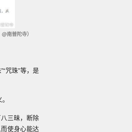
：@南普陀寺）
”“咒珠”等，是
义。
百八三昧，断除
从而使身心能达