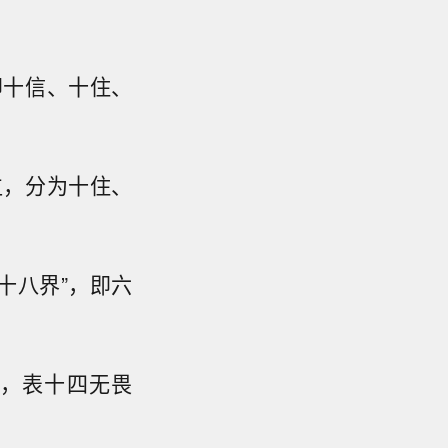
即十信、十住、
位，分为十住、
十八界”，即六
，表十四无畏