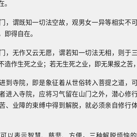
在。
门，谓既知一切法空故，观男女一异等相实不
，即得自在。
门，无作又云无愿，谓若知一切法无相，则于
不造作生死之业；若无生死之业，即无果报之苦
进到寺院，即是象征着从世俗转入菩提之道，
者进入寺院，应将习气留在山门之外，潜心修
苦、业障的束缚中得到解脱，就必须亲自修行
也可以表示智慧、慈悲、方便，三种解脱烦恼的