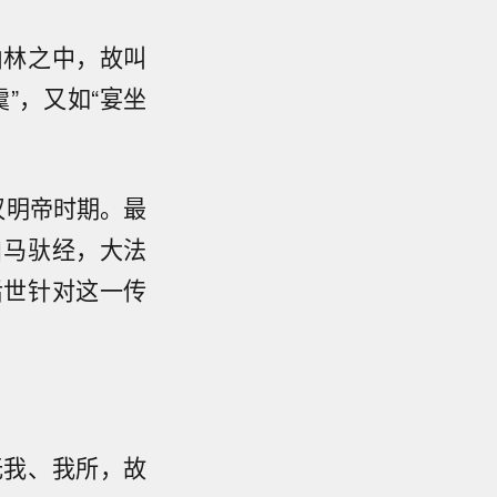
山林之中，故叫
”，又如“宴坐
汉明帝时期。最
白马驮经，大法
后世针对这一传
无我、我所，故