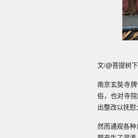
文/@菩提树
南京玄奘寺牌
俗，也对寺院
出整改以抚慰
然而通观各种
题产生了混淆