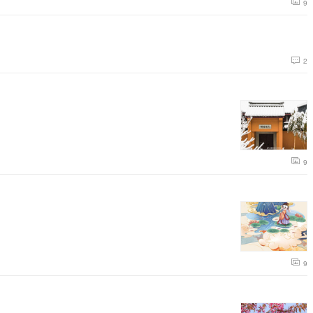
9
2
9
9