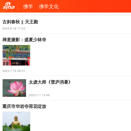
佛学
佛学文化
机新
古刹春秋 ‖ 天王殿
2023-8-18 17:34
浪网
禅意摄影：盛夏少林寺
2023-7-19 09:31
太虚大师《雪庐消暑》
2023-7-7 15:46
重庆市华岩寺荷花绽放