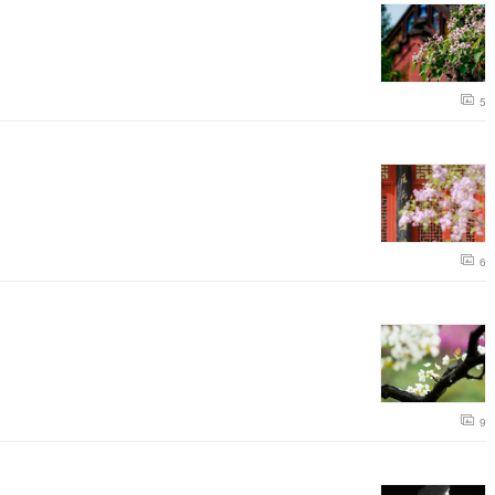
5
6
9