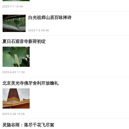
2023-7-7 15:40
白光祖师山居百咏禅诗
2023-7-5 09:46
夏日石观音寺新荷初绽
2023-6-20 11:34
北京灵光寺佛牙舍利开放瞻礼
2023-4-28 15:26
灵隐谷雨：落尽千花飞尽絮