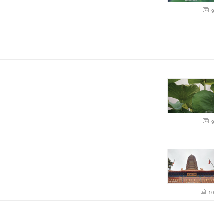
9
9
10