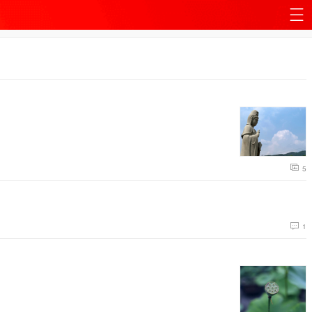
站
导
航
5
1