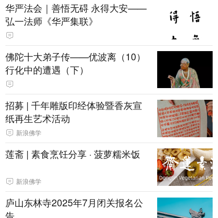
华严法会｜善悟无碍 永得大安——
弘一法师《华严集联》
佛陀十大弟子传——优波离（10）
行化中的遭遇（下）
招募 | 千年雕版印经体验暨香灰宣
纸再生艺术活动
新浪佛学
莲斋 | 素食烹饪分享 · 菠萝糯米饭
新浪佛学
庐山东林寺2025年7月闭关报名公
告