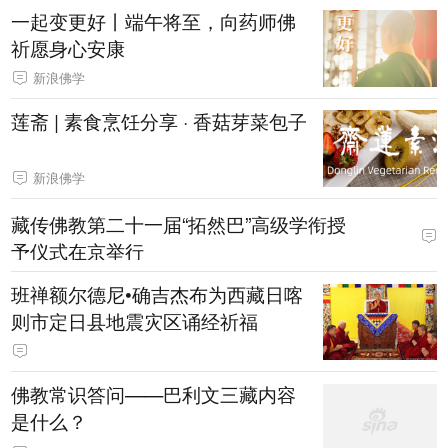
一起变更好丨端午将至，向药师佛
祈愿身心安康
新浪佛学
莲斋 | 素食烹饪分享 · 香菇芽菜包子
新浪佛学
藏传佛教第二十一届“拓然巴”高级学衔授
予仪式在京举行
班禅额尔德尼•确吉杰布为西藏日喀
则市定日县地震灾区诵经祈福
佛教常识答问——巴利文三藏内容
是什么？