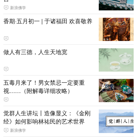
新浪佛学
香期·五月初一 | 于诸福田 欢喜敬养
做人有三德，人生天地宽
五毒月来了！男女禁忌一定要重
视……（附解毒详细攻略）
觉群人生讲坛丨造像显义：《金刚
经》如何影响林祐民的艺术世界
新浪佛学