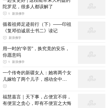
陀罗尼，很多人都误解了
1
新浪佛学
循着祖师足迹前行（下）——印祖
《复邓伯诚居士书二》读记
新浪佛学
用一时的“辛苦”，换究竟的安乐，
你愿意吗
1
新浪佛学
一个传奇的新疆女人：她将两个女
儿嫁给了两个儿子，感动全中
国……
福慧嘉言｜天下事，占便宜不得，
有便宜之贪心，即有不便宜之大悔