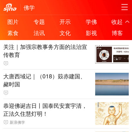
佛学
图片
专题
开示
学佛
收起
素食
法讯
文化
影视
博客
关注｜加强宗教事务方面的法治宣
传教育
大唐西域记｜（018）笯赤建国、
赭时国
恭迎佛诞吉日丨国泰民安寰宇清，
正法久住慧灯明！
新浪佛学