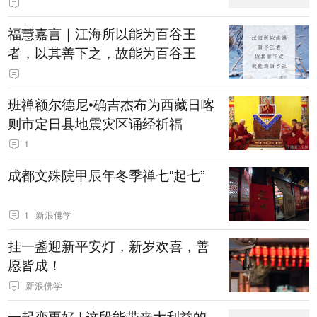
福慧嘉言｜江海所以能为百谷王
者，以其善下之，故能为百谷王
班禅额尔德尼•确吉杰布为西藏日喀
则市定日县地震灾区诵经祈福
1
成都文殊院甲辰年冬季禅七“起七”
1
新浪佛学
挂一盏迎新平安灯，新岁欢喜，善
愿皆成！
新浪佛学
一起变更好 | 这段能带来大利益的