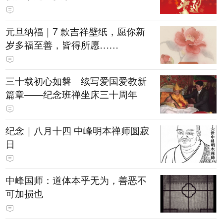
元旦纳福｜7 款吉祥壁纸，愿你新
岁多福至善，皆得所愿……
三十载初心如磐 续写爱国爱教新
篇章——纪念班禅坐床三十周年
纪念｜八月十四 中峰明本禅师圆寂
日
中峰国师：道体本乎无为，善恶不
可加损也