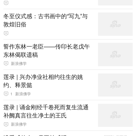
冬至仪式感：古书画中的“写九”与
敦煌旧俗
誓作东林一老臣——传印长老戊午
东林偈联遗稿
新浪佛学
莲录 | 兴办净业社相约往生的姚
约、释景懿
1
新浪佛学
莲录 | 诵金刚经千卷死而复生流通
补阙真言往生净土的王氏
新浪佛学