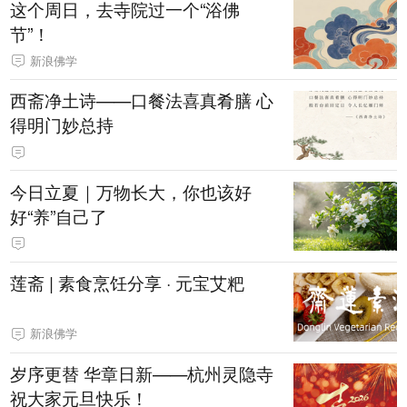
这个周日，去寺院过一个“浴佛
节”！
新浪佛学
西斋净土诗——口餐法喜真肴膳 心
得明门妙总持
今日立夏｜万物长大，你也该好
好“养”自己了
莲斋 | 素食烹饪分享 · 元宝艾粑
新浪佛学
岁序更替 华章日新——杭州灵隐寺
祝大家元旦快乐！