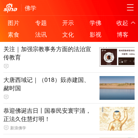
佛学
图片
专题
开示
学佛
收起
素食
法讯
文化
影视
博客
关注｜加强宗教事务方面的法治宣
传教育
大唐西域记｜（018）笯赤建国、
赭时国
恭迎佛诞吉日丨国泰民安寰宇清，
正法久住慧灯明！
新浪佛学