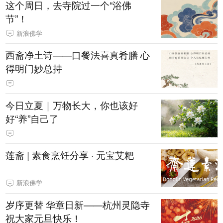
这个周日，去寺院过一个“浴佛
节”！
新浪佛学
西斋净土诗——口餐法喜真肴膳 心
得明门妙总持
今日立夏｜万物长大，你也该好
好“养”自己了
莲斋 | 素食烹饪分享 · 元宝艾粑
新浪佛学
岁序更替 华章日新——杭州灵隐寺
祝大家元旦快乐！