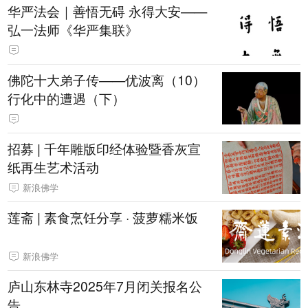
华严法会｜善悟无碍 永得大安——
弘一法师《华严集联》
佛陀十大弟子传——优波离（10）
行化中的遭遇（下）
招募 | 千年雕版印经体验暨香灰宣
纸再生艺术活动
新浪佛学
莲斋 | 素食烹饪分享 · 菠萝糯米饭
新浪佛学
庐山东林寺2025年7月闭关报名公
告