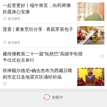
一起变更好丨端午将至，向药师佛
祈愿身心安康
新浪佛学
莲斋 | 素食烹饪分享 · 香菇芽菜包子
新浪佛学
藏传佛教第二十一届“拓然巴”高级学衔授
予仪式在京举行
班禅额尔德尼•确吉杰布为西藏日喀
则市定日县地震灾区诵经祈福
佛教常识答问——巴利文三藏内容
是什么？