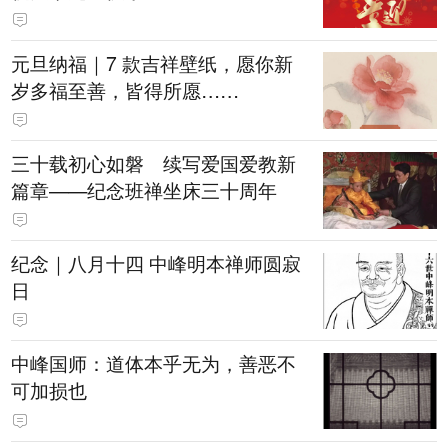
元旦纳福｜7 款吉祥壁纸，愿你新
岁多福至善，皆得所愿……
三十载初心如磐 续写爱国爱教新
篇章——纪念班禅坐床三十周年
纪念｜八月十四 中峰明本禅师圆寂
日
中峰国师：道体本乎无为，善恶不
可加损也