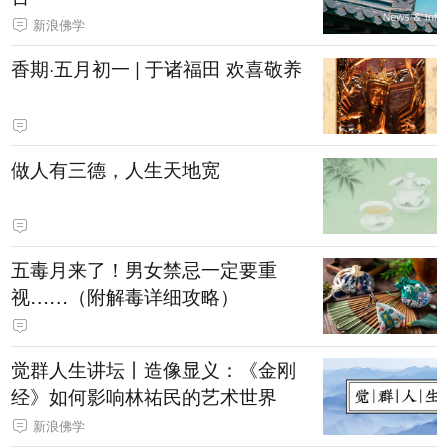
新浪佛学
香期·五月初一 | 于诸福田 欢喜敬养
做人有三德，人生天地宽
五毒月来了！男女禁忌一定要重
视……（附解毒详细攻略）
觉群人生讲坛丨造像显义：《金刚
经》如何影响林祐民的艺术世界
新浪佛学