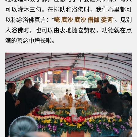
可以灌沐三勺。在排队和浴佛时，我们心里都可
以称念浴佛真言：“
唵 底沙 底沙 僧伽 娑诃
”。见别
人浴佛时，也可以由衷地随喜赞叹，功德就在点
滴的善念中增长啦。