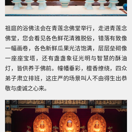
祖庭的浴佛法会在青莲念佛堂举行，走进青莲念
佛堂，您会看见各色鲜花清雅脱俗，错落有致像
一幅画卷，各色新鲜瓜果光洁饱满，层层垒砌像
一座座宝塔，还有盏盏象征光明与智慧的酥油
灯，皆供养于佛前。幢幡垂彩，檀香缭绕，四众
弟子肃立排班，这庄严的场景叫人不由得生出恭
敬与虔诚之心来。