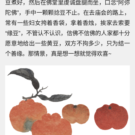
豆煮好，然后在佛堂里虔诚盘腿而坐，口念“阿弥
陀佛”，手中一颗颗捻豆不止。在去庙会的路上，
常有一些妇女挎着香袋，拿着香烛，挨家去索要
“缘豆”，不管认不认识，信佛不信佛的人家都十分
愿意地给出一些黄豆，双方不拘多少，只为结一
个善缘。那情景，真是想一想就觉得欢喜~