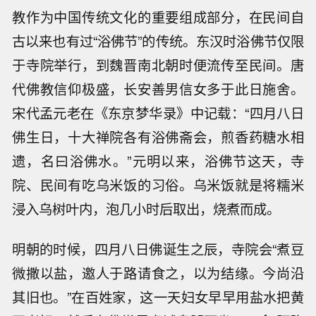
教作为中国传统文化的重要组成部分，在民间自
古以来也有过“浴佛节”的传统。东汉时浴佛节仅限
于寺院举行，到魏晋南北朝时便流传至民间。唐
代佛教信仰极盛，长安善男信女多于此日施舍。
宋代孟元老在《东京梦华录》中记载：“四月八日
佛生日，十大禅院各有浴佛斋会，煎香药糖水相
遗，名曰浴佛水。”元明以来，浴佛节这天，寺
院、民间有吃乌米饭的习俗。乌米饭就是将糯米
浸入乌树叶内，泡几小时后取出，烧煮而成。
明朝的时候，四月八日佛诞生之辰，寺院会“煮豆
微撒以盐，邀人于路请食之，以为结缘。今尚沿
其旧也。”在百姓家，这一天妇女早早用盐水把黄