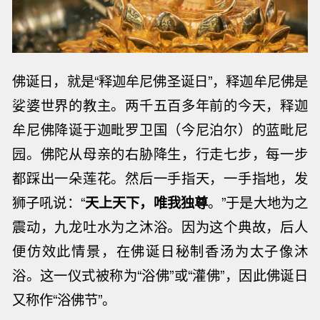
佛诞日，就是“释迦牟尼佛圣诞日”，释迦牟尼佛是
娑婆世界的教主。两千五百多年前的今天，释迦
牟尼佛降诞于迦毗罗卫国
（今尼泊尔）
的蓝毗尼
园。佛陀从母亲的右胁降生，行走七步，每一步
都踩出一朵莲花。然后一手指天，一手指地，发
狮子吼说：“
天上天下，唯我独尊
。”于是大地为之
震动，九龙吐水为之沐浴。因为这个典故，后人
便仿效此情景，在佛诞日秘制香汤为太子像沐
浴。这一仪式被称为“浴佛”或“灌佛”，因此佛诞日
又称作“浴佛节”。