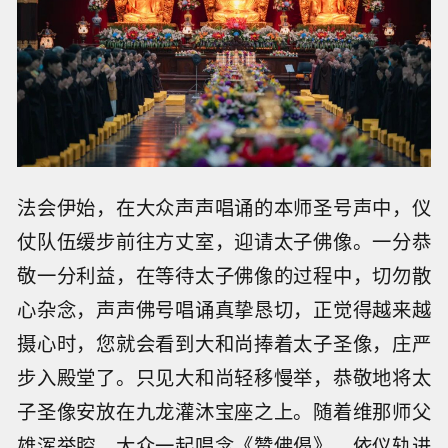
法会伊始，在大众声声唱诵的本师圣号声中，仪
仗队伍缓步前往方丈室，迎请太子佛像。一分恭
敬一分利益，在等待太子佛像的过程中，切勿散
心杂念，声声佛号唱诵真挚恳切，正觉得越来越
摄心时，您就会看到大和尚捧着太子圣像，庄严
步入殿堂了。只见大和尚轻移慢举，恭敬地将太
子圣像安放在九龙灌沐宝座之上。随着维那师父
雄浑举腔，大众一起唱念《赞佛偈》，依仪轨进