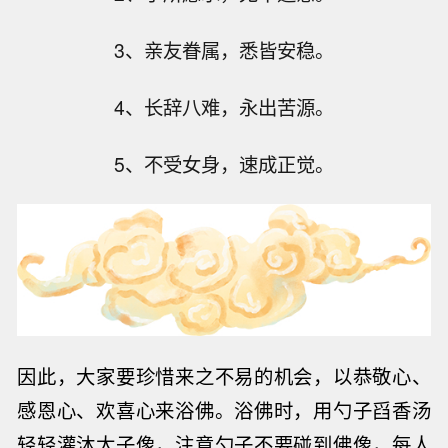
3、亲友眷属，悉皆安稳。
4、长辞八难，永出苦源。
5、不受女身，速成正觉。
因此，大家要珍惜来之不易的机会，以恭敬心、
感恩心、欢喜心来浴佛。浴佛时，用勺子舀香汤
轻轻灌沐太子像，注意勺子不要碰到佛像，每人