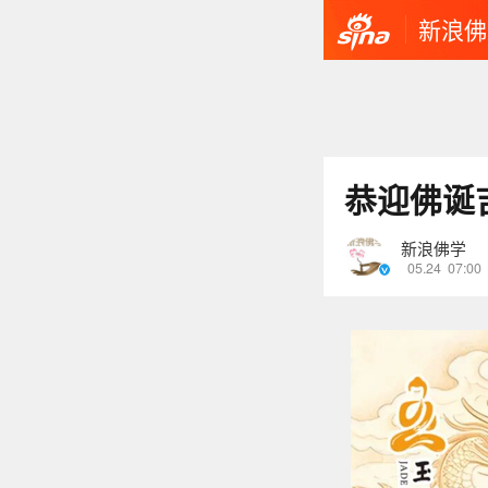
新浪佛
恭迎佛诞
新浪佛学
05.24
07:00