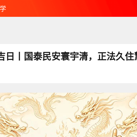
学
吉日丨国泰民安寰宇清，正法久住