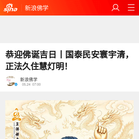
新浪佛学
恭迎佛诞吉日丨国泰民安寰宇清，
正法久住慧灯明！
新浪佛学
05.24
07:00