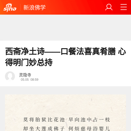
新浪佛学
西斋净土诗——口餐法喜真肴膳 心
得明门妙总持
灵隐寺
05.05
08:59