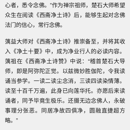
心者，悉令念佛。”作为禅宗祖师，楚石大师希望
众生在阅读《西斋净土诗》后，能够生起对念佛
法门的信心，常行念佛。
蕅益大师对《西斋净土诗》推崇备至，并将其收
入《净土十要》中，成为净业行人的必读内容。
蕅祖在《西斋净土诗赞》中说：“稽首楚石大导
师，即是阿弥陀正觉。以兹微妙胜伽陀，令我读
诵当参学。一读二读尘念消，三读四读染情薄。
读至十百千万遍，此身已向莲华托。亦愿后来读
诵者，同予毕竟生极乐。还摄无边念佛人，永破
事理分张恶。同居净故四俱净，圆融直捷超方
略。”