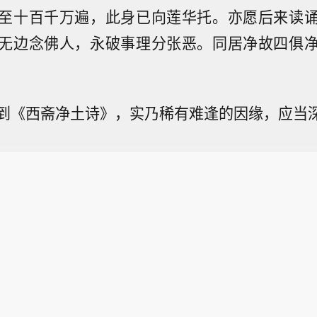
至十百千万遍，此身已向莲华托。亦愿后来读
无边念佛人，永破事理分张恶。同居净故四俱
到《西斋净土诗》，实乃稀有难逢的因缘，应当