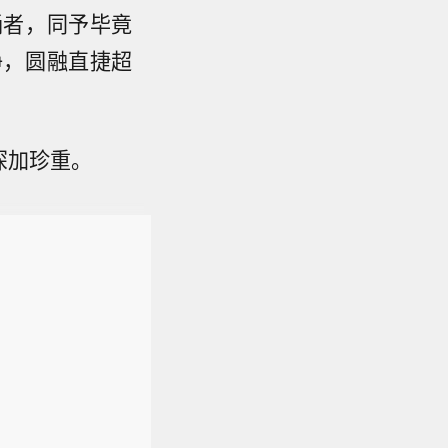
诵者，同予毕竟
净，圆融直捷超
深加珍重。