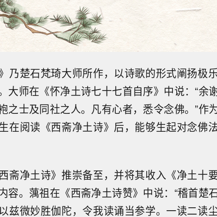
》乃楚石梵琦大师所作，以诗歌的形式阐扬极
。大师在《怀净土诗七十七首自序》中说：“余
袍之士及同社之人。凡有心者，悉令念佛。”作
生在阅读《西斋净土诗》后，能够生起对念佛
西斋净土诗》推崇备至，并将其收入《净土十
内容。蕅祖在《西斋净土诗赞》中说：“稽首楚
以兹微妙胜伽陀，令我读诵当参学。一读二读