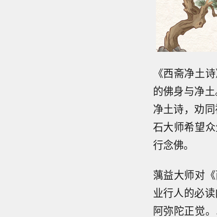
《西斋净土诗
的佛身与净土
净土诗，劝同
石大师希望众
行念佛。
蕅益大师对《
业行人的必读
阿弥陀正觉。