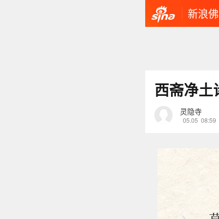
新浪佛
西斋净土
灵隐寺
05.05
08:59