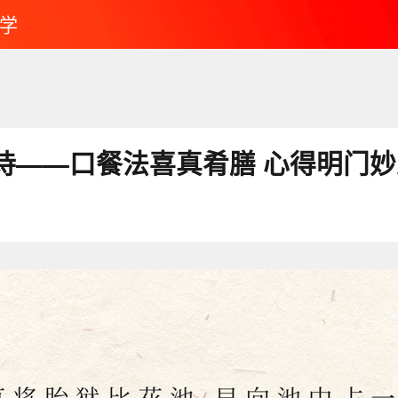
学
诗——口餐法喜真肴膳 心得明门妙