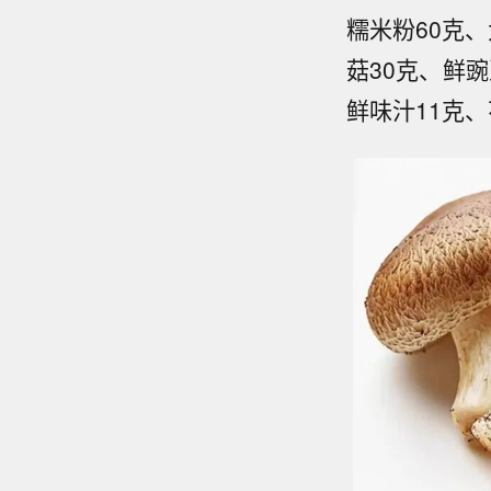
糯米粉60克、
菇30克、鲜
鲜味汁11克、