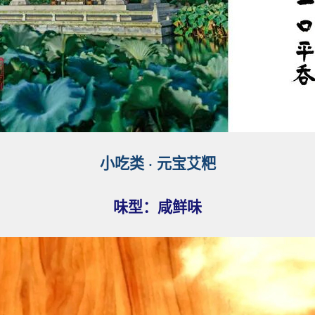
小吃类
·
元宝艾粑
味型：
咸鲜
味