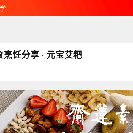
学
素食烹饪分享 · 元宝艾粑