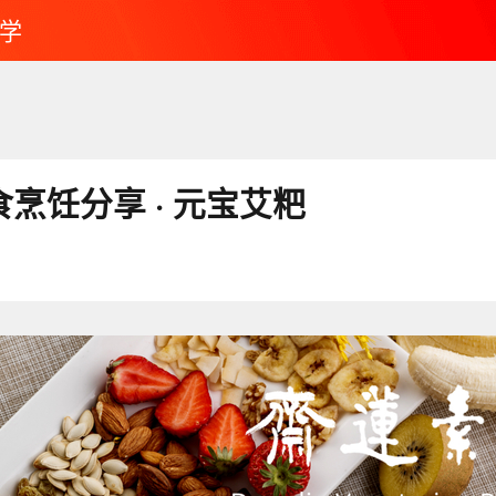
学
素食烹饪分享 · 元宝艾粑