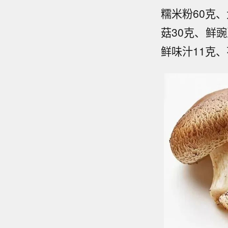
糯米粉60克、
菇30克、鲜
鲜味汁11克、