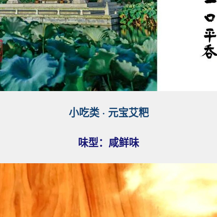
小吃类
·
元宝艾粑
味型：
咸鲜
味