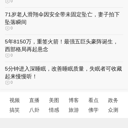
0
71岁老人滑翔伞因安全带未固定坠亡，妻子拍下
坠落瞬间
0
5年8150万，重签火箭！最强五巨头豪阵诞生，
西部格局再起悬念
0
5分钟进入深睡眠，改善睡眠质量，失眠者可收藏
起来慢慢听！
0
视频
直播
美图
博客
看点
政务
搞笑
八卦
情感
旅游
佛学
众测