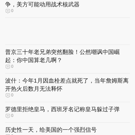
争，美方可能动用战术核武器
0
普京三十年老兄弟突然翻脸！公然嘲讽中国崛
起：你中国算老几啊？
0
波什：今年1月因血栓差点就死了，当年詹姆斯离
开热火后数月无法释怀
0
罗德里拒绝皇马，西班牙名记称皇马躲过子弹
0
历史性一天，给美国的一个强烈信号