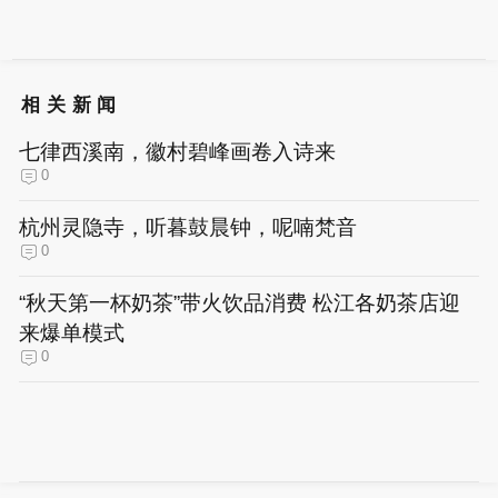
相关新闻
七律西溪南，徽村碧峰画卷入诗来
0
杭州灵隐寺，听暮鼓晨钟，呢喃梵音
0
“秋天第一杯奶茶”带火饮品消费 松江各奶茶店迎
来爆单模式
0