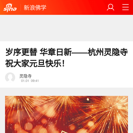
新浪佛学
岁序更替 华章日新——杭州灵隐寺
祝大家元旦快乐！
灵隐寺
01.01
09:41