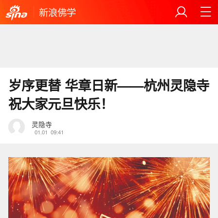
新浪佛学
岁序更替 华章日新——杭州灵隐寺
祝大家元旦快乐！
灵隐寺
01.01
09:41