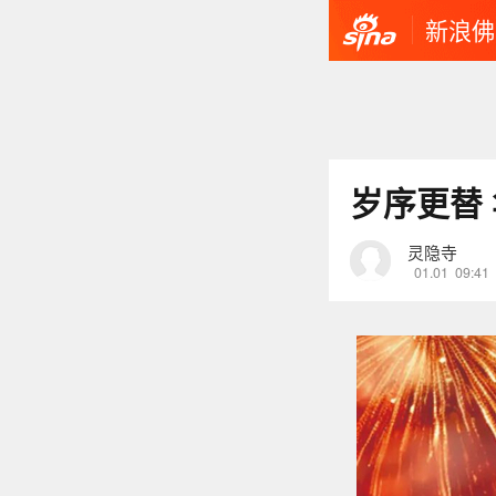
新浪佛
岁序更替
灵隐寺
01.01
09:41