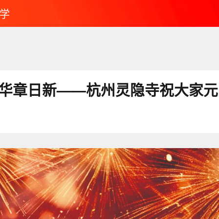
学
 华章日新——杭州灵隐寺祝大家