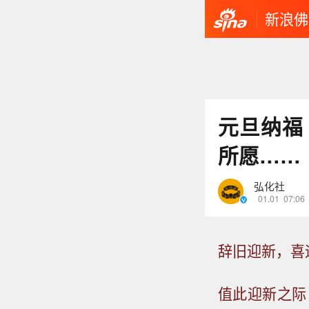
新浪佛
元旦纳福
所愿……
弘化社
01.01
07:06
辞旧迎新，喜
值此迎新之际