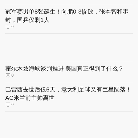
冠军赛男单8强诞生！向鹏0-3惨败，张本智和零
封，国乒仅剩1人
0
霍尔木兹海峡谈判推进 美国真正得到了什么？
0
巴雷西去世后仅6天，意大利足球又有巨星陨落！
AC米兰前主帅离世
0