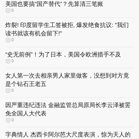
美国也要搞“国产替代”？先算清三笔账
0
炸裂! 印度留学生工签被拒, 爆发绝食抗议: "我们
读书就该有机会留下!"
0
“史无前例”！为了日本，美国令欧洲措手不及
0
女人第一次去相亲男人家里做客，没想到对方竟
是个钻石王老五
0
因严重违纪违法 金融监管总局原局长李云泽被罢
免全国人大代表
0
字典情人 杰西卡阿尔芭大尺度表演，惊为天人的