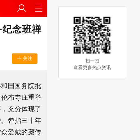
—纪念班禅
关注
扫一扫
查看更多热点资讯
共和国国务院批
什伦布寺庄重举
事，充分体现了
护。弹指三十年
信众爱戴的藏传