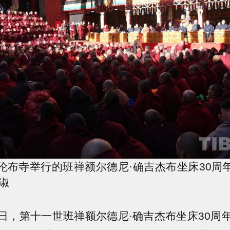
伦布寺举行的班禅额尔德尼·确吉杰布坐床30周
淑
月9日，第十一世班禅额尔德尼·确吉杰布坐床30