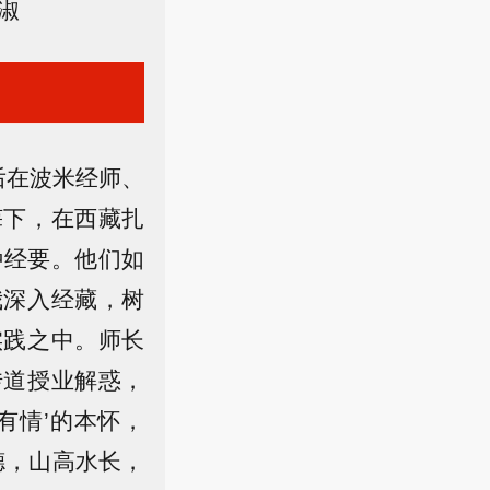
淑
先后在波米经师、
诲下，在西藏扎
种经要。他们如
我深入经藏，树
实践之中。师长
传道授业解惑，
有情’的本怀，
德，山高水长，