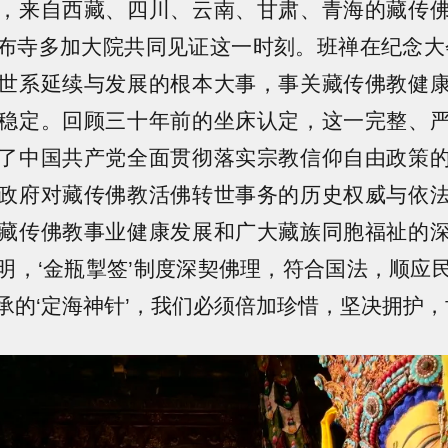
，来自西藏、四川、云南、甘肃、青海的藏传
布寺多加大院共同见证这一时刻。班禅在纪念大
世系延续与发展的根本大事，事关藏传佛教健
稳定。回顾三十年前的坐床认定，这一完整、
了中国共产党全面贯彻落实宗教信仰自由政策
政府对藏传佛教活佛转世事务的历史权威与依
藏传佛教事业健康发展和广大藏族同胞福祉的
明，‘金瓶掣签’制度深契佛理，符合国法，顺应
承的‘定海神针’，我们必须倍加珍惜，坚决拥护，