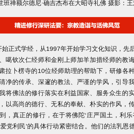
世班禅额尔德尼·确吉杰布在大昭寺礼佛 摄影：王
年开始正式学经，从1997年开始学习文化知识，
、噶钦次仁经师和金刚上师加羊加措经师的教
肃拉卜楞寺的10位经师助理的帮助下，研修各
清净的传承、深邃的教法、严谨的学风，引导
我将佛法的修行落实在利益国家、服务众生的
，以高尚的德行、无私的奉献、朴实的作风，
到，真正的修行，在于将佛陀‘庄严国土，利乐
、爱党利民’的具体行动紧密结合。他们的法乳恩