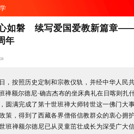
学
心如磐 续写爱国爱教新篇章—
周年
08
2月8日，按照历史定制和宗教仪轨，并经中华人民
班禅额尔德尼·确吉杰布的坐床典礼在日喀则扎
，圆满完成了第十世班禅大师转世这一佛门大
政策，得到了西藏各界僧俗信教群众的衷心拥
世班禅额尔德尼已从灵童茁壮成长为深受广大