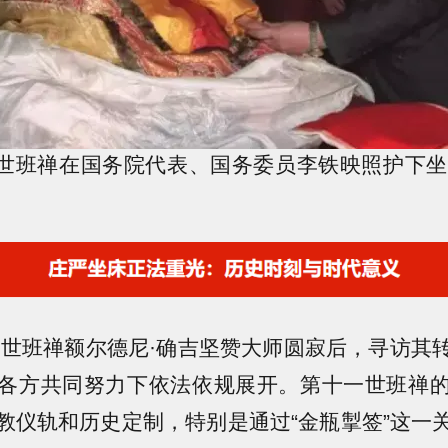
世班禅在国务院代表、国务委员李铁映照护下坐
第十世班禅额尔德尼·确吉坚赞大师圆寂后，寻访其
各方共同努力下依法依规展开。第十一世班禅
教仪轨和历史定制，特别是通过“金瓶掣签”这一