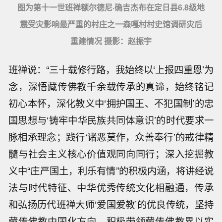
图为第十一世班禅额尔德尼·确吉杰布在定日县6.8级地
震受灾影响最严重的村庄之一森嘎村村史馆调研灾后
重建情况 摄影：赵振宇
班禅说：“三十载修行路，我始终以‘上报四重恩’为
念，深悟藏传佛教千余载传承的真谛，始终铭记
初心本怀，深化教义中‘拥护国王、不犯国制’的忠
国思想与‘铸牢中华民族共同体意识’的时代要求一
脉相承理念；践行‘诸恶莫作，众善奉行’的戒律精
髓与社会主义核心价值观同向同行；深入挖掘教
义中“庄严国土，利乐有情”的积极内涵，将讲经说
法与时代特征、中华优秀传统文化相融通，传承
和弘扬历代班禅大师‘爱国爱教’的优良传统，坚持
藏传佛教中国化方向，积极带领藏传佛教界以实