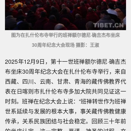
图为在扎什伦布寺举行的班禅额尔德尼·确吉杰布坐床
30周年纪念大会现场 摄影：王淑
2025年12月9日，第十一世班禅额尔德尼·确吉杰
布坐床30周年纪念大会在扎什伦布寺举行，来自
西藏、四川、云南、甘肃、青海的藏传佛教界代
表在日喀则市扎什伦布寺多加大院共同见证这一
时刻。班禅在纪念大会上说：“班禅转世作为班禅
世系延续与发展的根本大事，事关藏传佛教健康
传承，关系民族团结与社会稳定。回顾三十年前