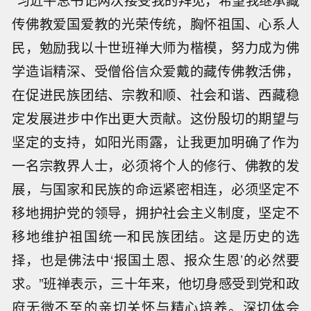
“习近平总书记两次接受我的拜见，希望我继承藏
传佛教爱国爱教的光荣传统，胸怀祖国、心系人
民，勉励我以十世班禅大师为楷模，努力成为佛
学造诣精深、受僧俗信众爱戴的藏传佛教活佛，
在促进民族团结、宗教和顺、社会和谐、西藏稳
定发展进步中作出更大贡献。这份殷切的期望与
坚定的支持，如阳光雨露，让我更加明确了作为
一名宗教界人士，必须将个人的修行、佛教的发
展，与国家和民族的命运紧密相连，必须坚定不
移地拥护党的领导，拥护社会主义制度，坚定不
移地维护祖国统一和民族团结。这是历史的选
择，也是佛法中‘报国土恩、报众生恩’的必然要
求。”班禅表示，三十年来，他切身感受到党和政
府无微不至的亲切关怀与精心培养。深切体会