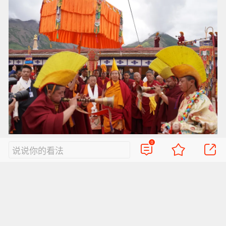
图为第十一世班禅额尔德尼·确吉杰布在西藏赴寺庙礼
0
说说你的看法
佛讲经 摄影：王淑
法相庄严三十载，慧灯永耀照前程。班禅坐床的
三十年，是承前启后、继往开来的三十年。我们
坚信，在国家的关怀支持下，在广大信众的虔诚