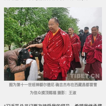
图为第十一世班禅额尔德尼·确吉杰布在西藏昌都冒雪
为信众摸顶赐福 摄影：王淑