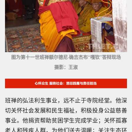
图为第十一世班禅额尔德尼·确吉杰布“嘎钦”答辩现场
摄影：王淑
班禅的弘法利生事业，远不止于寺院经堂。他深
切关怀社会发展和民生福祉，积极投身公益慈善
事业。他捐资帮助贫困学生完成学业；关怀孤寡
老人和残疾人群，为他们送去温暖；关注生态环