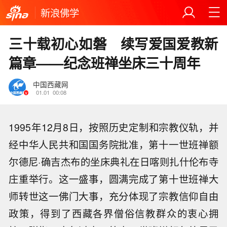
新浪佛学
三十载初心如磐 续写爱国爱教新
篇章——纪念班禅坐床三十周年
中国西藏网
01.01
00:08
1995年12月8日，按照历史定制和宗教仪轨，并
经中华人民共和国国务院批准，第十一世班禅额
尔德尼·确吉杰布的坐床典礼在日喀则扎什伦布寺
庄重举行。这一盛事，圆满完成了第十世班禅大
师转世这一佛门大事，充分体现了宗教信仰自由
政策，得到了西藏各界僧俗信教群众的衷心拥