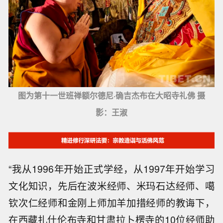
图为第十一世班禅额尔德尼·确吉杰布在大昭寺礼佛 摄
影：王淑
“我从1996年开始正式学经，从1997年开始学习
文化知识，先后在波米经师、米玛石达经师、噶
钦次仁经师和金刚上师加羊加措经师的教诲下，
在西藏扎什伦布寺和甘肃拉卜楞寺的10位经师助