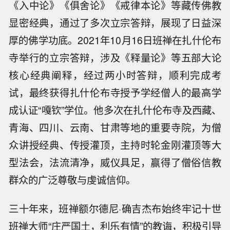
《入中论》《俱舍论》《戒律本论》等藏传佛教
显密经典，通过了多次立宗答辩，展现了日益深
厚的佛学功底。2021年10月16日班禅在扎什伦布
寺举行的立宗答辩，涉及《释量论》等五部大论
核心经典阐释，经过两小时答辩，顺利完成考
试，最终获得扎什伦布寺授予学经僧人的最高学
成认证“嘎钦”学位。他多次在扎什伦布寺及西藏、
青海、四川、云南、甘肃等地的重要寺院，为僧
众讲授经典、传授灌顶，主持时轮金刚灌顶等大
型法会，法流清净，威仪具足，赢得了僧俗信教
群众的广泛尊敬与虔诚信仰。
三十年来，班禅额尔德尼·确吉杰布始终牢记十世
班禅大师“庄严国土，利乐有情”的教诲，积极引导