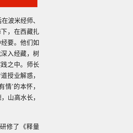
先后在波米经师、
诲下，在西藏扎
种经要。他们如
我深入经藏，树
实践之中。师长
传道授业解惑，
有情’的本怀，
德，山高水长，
研修了《释量