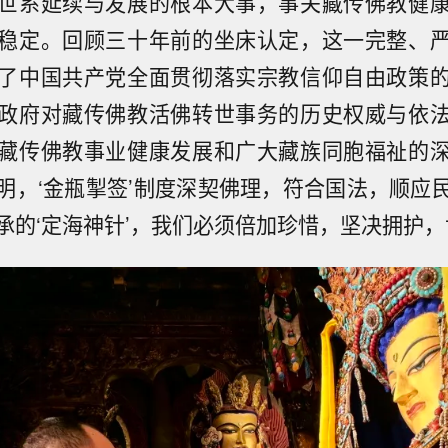
世系延续与发展的根本大事，事关藏传佛教健
稳定。回顾三十年前的坐床认定，这一完整、
了中国共产党全面贯彻落实宗教信仰自由政策
政府对藏传佛教活佛转世事务的历史权威与依
藏传佛教事业健康发展和广大藏族同胞福祉的
明，‘金瓶掣签’制度深契佛理，符合国法，顺应
承的‘定海神针’，我们必须倍加珍惜，坚决拥护，