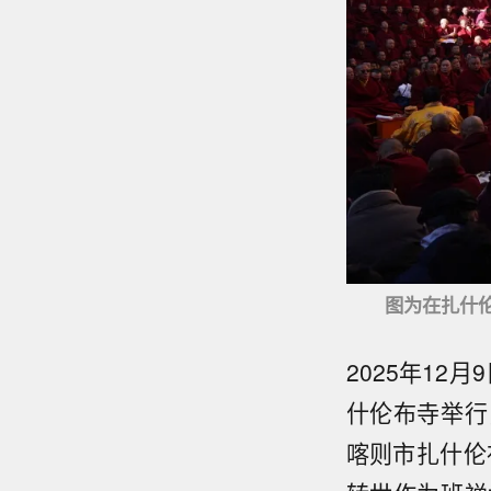
图为在扎什伦
2025年12
什伦布寺举行
喀则市扎什伦