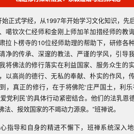
年开始正式学经，从1997年开始学习文化知识，
、噶钦次仁经师和金刚上师加羊加措经师的教
肃拉卜楞寺的10位经师助理的帮助下，研修各
清净的传承、深邃的教法、严谨的学风，引导
我将佛法的修行落实在利益国家、服务众生的
，以高尚的德行、无私的奉献、朴实的作风，
到，真正的修行，在于将佛陀‘庄严国土，利乐
、爱党利民’的具体行动紧密结合。他们的法乳恩
佛法、报效国家的不竭动力源泉。”班禅说。
悉心指导和自身的精进不懈下，班禅系统深入地