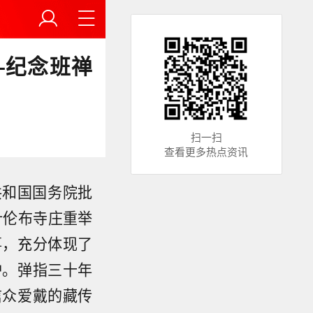
—纪念班禅
扫一扫
查看更多热点资讯
共和国国务院批
什伦布寺庄重举
事，充分体现了
护。弹指三十年
信众爱戴的藏传