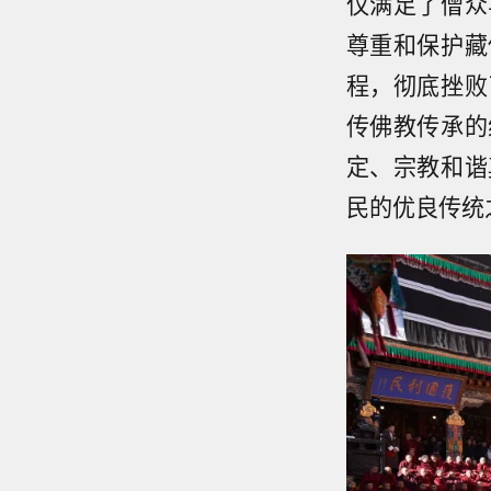
仅满足了僧众
尊重和保护藏
程，彻底挫败
传佛教传承的
定、宗教和谐
民的优良传统