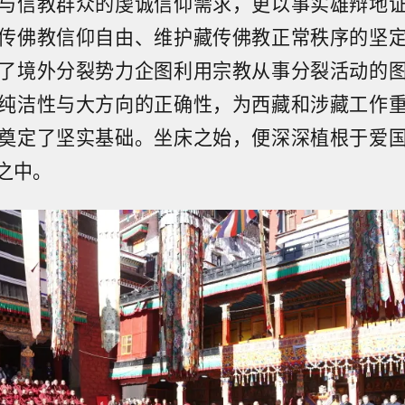
与信教群众的虔诚信仰需求，更以事实雄辩地
传佛教信仰自由、维护藏传佛教正常秩序的坚
了境外分裂势力企图利用宗教从事分裂活动的
纯洁性与大方向的正确性，为西藏和涉藏工作
奠定了坚实基础。坐床之始，便深深植根于爱
之中。