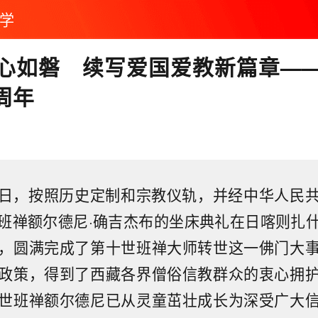
学
心如磐 续写爱国爱教新篇章—
周年
2月8日，按照历史定制和宗教仪轨，并经中华人民
班禅额尔德尼·确吉杰布的坐床典礼在日喀则扎
，圆满完成了第十世班禅大师转世这一佛门大
政策，得到了西藏各界僧俗信教群众的衷心拥
世班禅额尔德尼已从灵童茁壮成长为深受广大