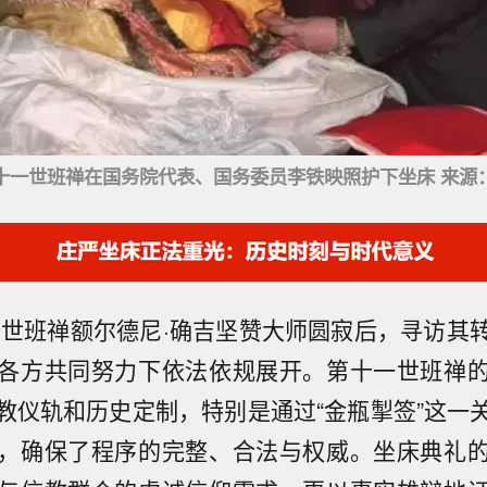
十一世班禅在国务院代表、国务委员李铁映照护下坐床 来源
第十世班禅额尔德尼·确吉坚赞大师圆寂后，寻访其
各方共同努力下依法依规展开。第十一世班禅
教仪轨和历史定制，特别是通过“金瓶掣签”这一
，确保了程序的完整、合法与权威。坐床典礼