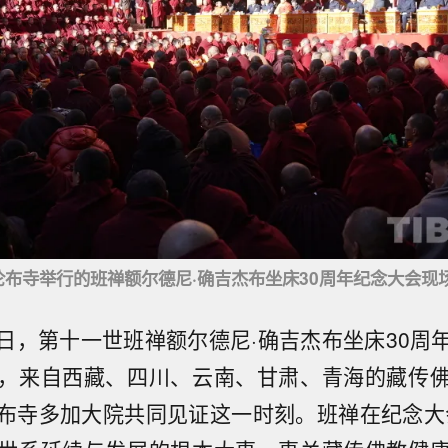
布寺举行的班禅额尔德尼·确吉杰布坐床30周年纪念大会现
月9日，第十一世班禅额尔德尼·确吉杰布坐床30
，来自西藏、四川、云南、甘肃、青海的藏传
布寺多加大院共同见证这一时刻。班禅在纪念大