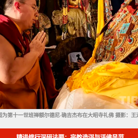
图为第十一世班禅额尔德尼·确吉杰布在大昭寺礼佛 摄影：王