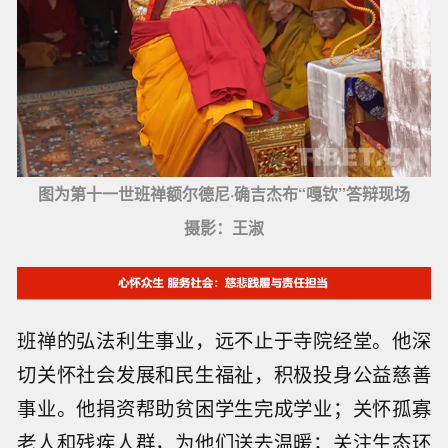
图为第十一世班禅额尔德尼·确吉杰布“嘎钦”答辩现场
摄影：王淑
班禅的弘法利生事业，远不止于寺院经堂。他深
切关怀社会发展和民生福祉，积极投身公益慈善
事业。他捐资帮助贫困学生完成学业；关怀孤寡
老人和残疾人群，为他们送去温暖；关注生态环