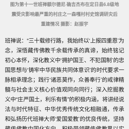
图为第十一世班禅额尔德尼·确吉杰布在定日县6.8级地
震受灾影响最严重的村庄之一森嘎村村史馆调研灾后
重建情况 摄影：赵振宇
班禅说：“三十载修行路，我始终以‘上报四重恩’为
念，深悟藏传佛教千余载传承的真谛，始终铭记
初心本怀，深化教义中‘拥护国王、不犯国制’的忠
国思想与‘铸牢中华民族共同体意识’的时代要求一
脉相承理念；践行‘诸恶莫作，众善奉行’的戒律精
髓与社会主义核心价值观同向同行；深入挖掘教
义中“庄严国土，利乐有情”的积极内涵，将讲经说
法与时代特征、中华优秀传统文化相融通，传承
和弘扬历代班禅大师‘爱国爱教’的优良传统，坚持
藏传佛教中国化方向，积极带领藏传佛教界以实