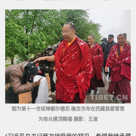
图为第十一世班禅额尔德尼·确吉杰布在西藏昌都冒雪
为信众摸顶赐福 摄影：王淑