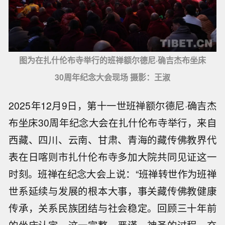
图为在扎什伦布寺举行的班禅额尔德尼·确吉杰布坐床
30周年纪念大会现场 摄影：王淑
2025年12月9日，第十一世班禅额尔德尼·确吉杰
布坐床30周年纪念大会在扎什伦布寺举行，来自
西藏、四川、云南、甘肃、青海的藏传佛教界代
表在日喀则市扎什伦布寺多加大院共同见证这一
时刻。班禅在纪念大会上说：“班禅转世作为班禅
世系延续与发展的根本大事，事关藏传佛教健康
传承，关系民族团结与社会稳定。回顾三十年前