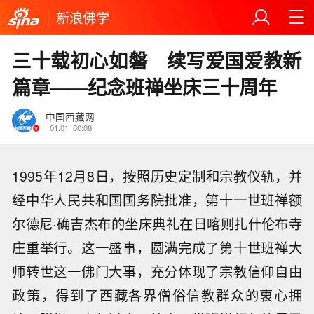
新浪佛学
三十载初心如磐 续写爱国爱教新
篇章——纪念班禅坐床三十周年
中国西藏网
01.01
00:08
1995年12月8日，按照历史定制和宗教仪轨，并
经中华人民共和国国务院批准，第十一世班禅额
尔德尼·确吉杰布的坐床典礼在日喀则扎什伦布寺
庄重举行。这一盛事，圆满完成了第十世班禅大
师转世这一佛门大事，充分体现了宗教信仰自由
政策，得到了西藏各界僧俗信教群众的衷心拥