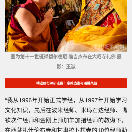
图为第十一世班禅额尔德尼·确吉杰布在大昭寺礼佛 摄
影：王淑
“我从1996年开始正式学经，从1997年开始学习
文化知识，先后在波米经师、米玛石达经师、噶
钦次仁经师和金刚上师加羊加措经师的教诲下，
在西藏扎什伦布寺和甘肃拉卜楞寺的10位经师助