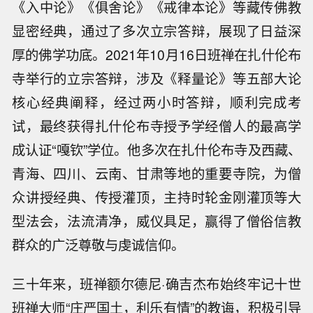
《入中论》《俱舍论》《戒律本论》等藏传佛教
显密经典，通过了多次立宗答辩，展现了日益深
厚的佛学功底。2021年10月16日班禅在扎什伦布
寺举行的立宗答辩，涉及《释量论》等五部大论
核心经典阐释，经过两小时答辩，顺利完成考
试，最终获得扎什伦布寺授予学经僧人的最高学
成认证“嘎钦”学位。他多次在扎什伦布寺及西藏、
青海、四川、云南、甘肃等地的重要寺院，为僧
众讲授经典、传授灌顶，主持时轮金刚灌顶等大
型法会，法流清净，威仪具足，赢得了僧俗信教
群众的广泛尊敬与虔诚信仰。
三十年来，班禅额尔德尼·确吉杰布始终牢记十世
班禅大师“庄严国土，利乐有情”的教诲，积极引导