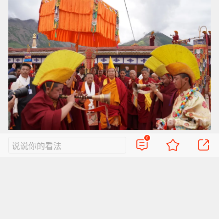
图为第十一世班禅额尔德尼·确吉杰布在西藏赴寺庙礼
0
说说你的看法
佛讲经 摄影：王淑
法相庄严三十载，慧灯永耀照前程。班禅坐床的
三十年，是承前启后、继往开来的三十年。我们
坚信，在国家的关怀支持下，在广大信众的虔诚