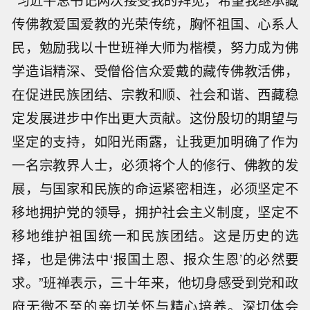
“习近平总书记两次接受我的拜见，希望我继承藏
传佛教爱国爱教的光荣传统，胸怀祖国、心系人
民，勉励我以十世班禅大师为楷模，努力成为佛
学造诣精深、受僧俗信众爱戴的藏传佛教活佛，
在促进民族团结、宗教和顺、社会和谐、西藏稳
定发展进步中作出更大贡献。这份殷切的期望与
坚定的支持，如阳光雨露，让我更加明确了作为
一名宗教界人士，必须将个人的修行、佛教的发
展，与国家和民族的命运紧密相连，必须坚定不
移地拥护党的领导，拥护社会主义制度，坚定不
移地维护祖国统一和民族团结。这是历史的选
择，也是佛法中‘报国土恩、报众生恩’的必然要
求。”班禅表示，三十年来，他切身感受到党和政
府无微不至的亲切关怀与精心培养。深切体会