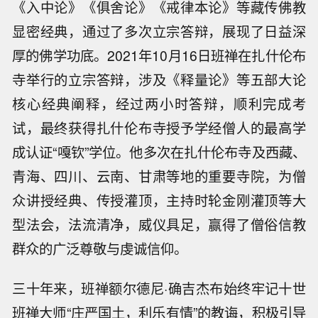
《入中论》《俱舍论》《戒律本论》等藏传佛教
显密经典，通过了多次立宗答辩，展现了日益深
厚的佛学功底。2021年10月16日班禅在扎什伦布
寺举行的立宗答辩，涉及《释量论》等五部大论
核心经典阐释，经过两小时答辩，顺利完成考
试，最终获得扎什伦布寺授予学经僧人的最高学
成认证“嘎钦”学位。他多次在扎什伦布寺及西藏、
青海、四川、云南、甘肃等地的重要寺院，为僧
众讲授经典、传授灌顶，主持时轮金刚灌顶等大
型法会，法流清净，威仪具足，赢得了僧俗信教
群众的广泛尊敬与虔诚信仰。
三十年来，班禅额尔德尼·确吉杰布始终牢记十世
班禅大师“庄严国土，利乐有情”的教诲，积极引导