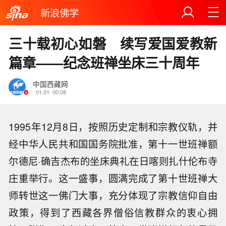
新浪佛学
三十载初心如磐 续写爱国爱教新
篇章——纪念班禅坐床三十周年
中国西藏网
01.01
00:08
1995年12月8日，按照历史定制和宗教仪轨，并
经中华人民共和国国务院批准，第十一世班禅额
尔德尼·确吉杰布的坐床典礼在日喀则扎什伦布寺
庄重举行。这一盛事，圆满完成了第十世班禅大
师转世这一佛门大事，充分体现了宗教信仰自由
政策，得到了西藏各界僧俗信教群众的衷心拥