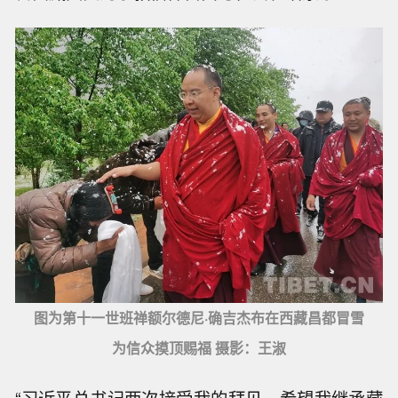
图为第十一世班禅额尔德尼·确吉杰布在西藏昌都冒雪
为信众摸顶赐福 摄影：王淑