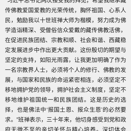
“习近平总书记两次接受我的拜见，希望我继承藏
传佛教爱国爱教的光荣传统，胸怀祖国、心系人
民，勉励我以十世班禅大师为楷模，努力成为佛
学造诣精深、受僧俗信众爱戴的藏传佛教活佛，
在促进民族团结、宗教和顺、社会和谐、西藏稳
定发展进步中作出更大贡献。这份殷切的期望与
坚定的支持，如阳光雨露，让我更加明确了作为
一名宗教界人士，必须将个人的修行、佛教的发
展，与国家和民族的命运紧密相连，必须坚定不
移地拥护党的领导，拥护社会主义制度，坚定不
移地维护祖国统一和民族团结。这是历史的选
择，也是佛法中‘报国土恩、报众生恩’的必然要
求。”班禅表示，三十年来，他切身感受到党和政
府无微不至的亲切关怀与精心培养。深切体会