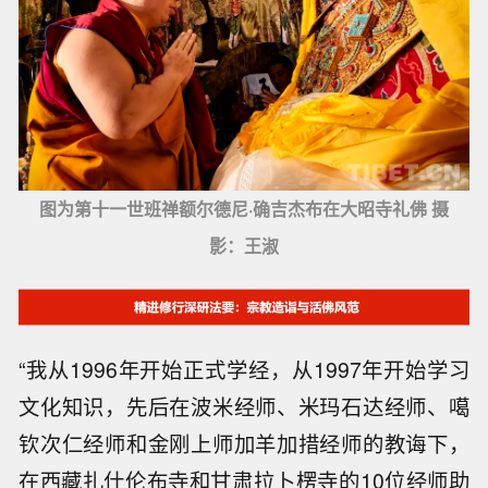
图为第十一世班禅额尔德尼·确吉杰布在大昭寺礼佛 摄
影：王淑
“我从1996年开始正式学经，从1997年开始学习
文化知识，先后在波米经师、米玛石达经师、噶
钦次仁经师和金刚上师加羊加措经师的教诲下，
在西藏扎什伦布寺和甘肃拉卜楞寺的10位经师助