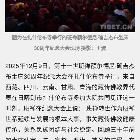
图为在扎什伦布寺举行的班禅额尔德尼·确吉杰布坐床
30周年纪念大会现场 摄影：王淑
2025年12月9日，第十一世班禅额尔德尼·确吉杰
布坐床30周年纪念大会在扎什伦布寺举行，来自
西藏、四川、云南、甘肃、青海的藏传佛教界代
表在日喀则市扎什伦布寺多加大院共同见证这一
时刻。班禅在纪念大会上说：“班禅转世作为班禅
世系延续与发展的根本大事，事关藏传佛教健康
传承，关系民族团结与社会稳定。回顾三十年前