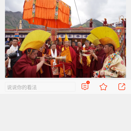
图为第十一世班禅额尔德尼·确吉杰布在西藏赴寺庙礼
0
说说你的看法
佛讲经 摄影：王淑
法相庄严三十载，慧灯永耀照前程。班禅坐床的
三十年，是承前启后、继往开来的三十年。我们
坚信，在国家的关怀支持下，在广大信众的虔诚