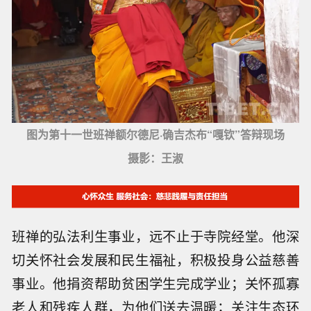
图为第十一世班禅额尔德尼·确吉杰布“嘎钦”答辩现场
摄影：王淑
班禅的弘法利生事业，远不止于寺院经堂。他深
切关怀社会发展和民生福祉，积极投身公益慈善
事业。他捐资帮助贫困学生完成学业；关怀孤寡
老人和残疾人群，为他们送去温暖；关注生态环