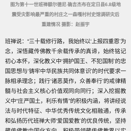
图为第十一世班禅额尔德尼·确吉杰布在定日县6.8级地
震受灾影响最严重的村庄之一森嘎村村史馆调研灾后
重建情况 摄影：赵振宇
班禅说：“三十载修行路，我始终以‘上报四重恩’为
念，深悟藏传佛教千余载传承的真谛，始终铭记
初心本怀，深化教义中‘拥护国王、不犯国制’的忠
国思想与‘铸牢中华民族共同体意识’的时代要求一
脉相承理念；践行‘诸恶莫作，众善奉行’的戒律精
髓与社会主义核心价值观同向同行；深入挖掘教
义中“庄严国土，利乐有情”的积极内涵，将讲经说
法与时代特征、中华优秀传统文化相融通，传承
和弘扬历代班禅大师‘爱国爱教’的优良传统，坚持
藏传佛教中国化方向，积极带领藏传佛教界以实