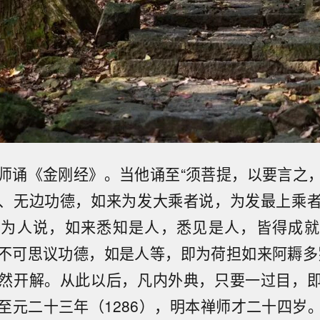
师诵《金刚经》。当他诵至“须菩提，以要言之
、无边功德，如来为发大乘者说，为发最上乘
广为人说，如来悉知是人，悉见是人，皆得成就
不可思议功德，如是人等，即为荷担如来阿耨多
然开解。从此以后，凡内外典，只要一过目，
至元二十三年（1286），明本禅师才二十四岁