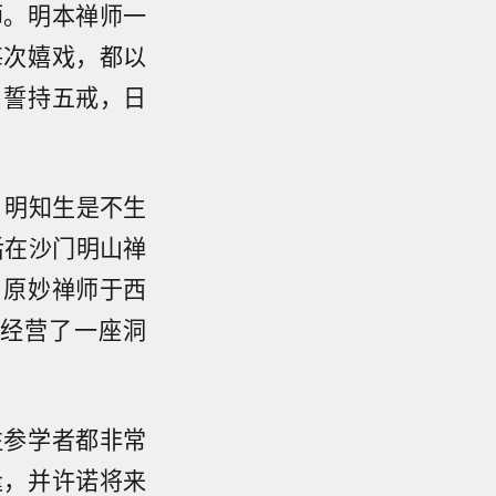
师。明本禅师一
每次嬉戏，都以
，誓持五戒，日
，明知生是不生
后在沙门明山禅
，原妙禅师于西
经营了一座洞
往参学者都非常
逢，并许诺将来