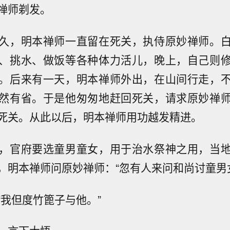
禅师剃发。
久，明本禅师一直留在死关，执侍原妙禅师。
、挑水、做饭等各种体力活儿，晚上，自己则
。后来有一天，明本禅师外出，在山间行走，
然有省。于是他匆匆地赶回死关，请求原妙禅
死关。从此以后，明本禅师用功越发精进。
，官府要选童男童女，用于治水祭神之用，当
，明本禅师问原妙禅师：“忽有人来问和尚讨童男
“我但度竹篦子与他。”