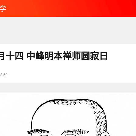
学
月十四 中峰明本禅师圆寂日
08:50