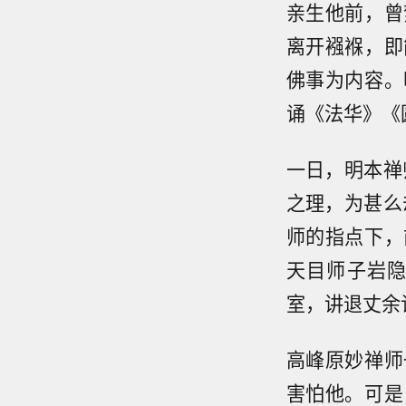
亲生他前，曾
离开襁褓，即
佛事为内容。
诵《法华》《
一日，明本禅
之理，为甚么
师的指点下，
天目师子岩
室，讲退丈余
高峰原妙禅师
害怕他。可是