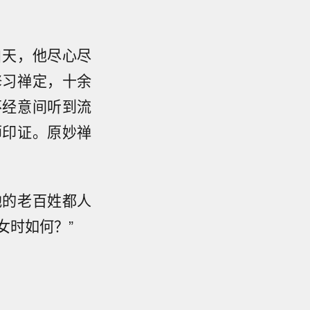
白天，他尽心尽
修习禅定，十余
不经意间听到流
师印证。原妙禅
地的老百姓都人
女时如何？”