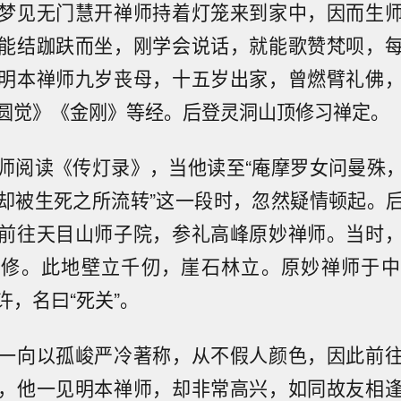
梦见无门慧开禅师持着灯笼来到家中，因而生
能结跏趺而坐，刚学会说话，就能歌赞梵呗，
明本禅师九岁丧母，十五岁出家，曾燃臂礼佛
圆觉》《金刚》等经。后登灵洞山顶修习禅定。
师阅读《传灯录》，当他读至“庵摩罗女问曼殊
却被生死之所流转”这一段时，忽然疑情顿起。
前往天目山师子院，参礼高峰原妙禅师。当时
隐修。此地壁立千仞，崖石林立。原妙禅师于中
许，名曰“死关”。
一向以孤峻严冷著称，从不假人颜色，因此前
，他一见明本禅师，却非常高兴，如同故友相