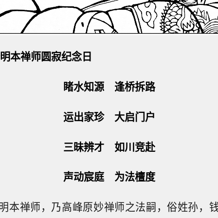
峰明本禅师圆寂纪念日
睹水知源 逢桥拆路
运出家珍 大启门户
三昧辨才 如川竞赴
声动宸庭 为法檀度
明本禅师，乃高峰原妙禅师之法嗣，俗姓孙，