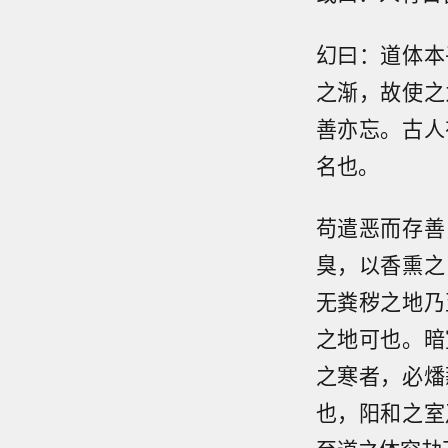
幻曰：道体本
之渐，故使之
善亦忘。古人
名也。
苟遣恶而存善
臭，以香熏之
无粪秽之地乃
之地可也。暗
之寒者，必燔
也，阳和之室