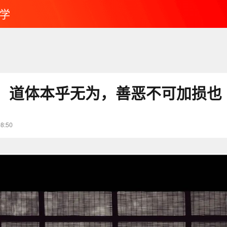
学
：道体本乎无为，善恶不可加损也
08:50