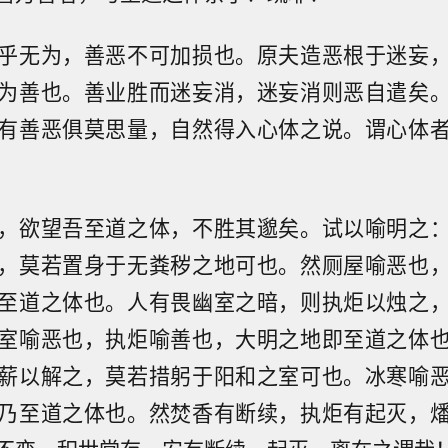
乎无为，善恶不可加损也。原夫造恶根于迷妄
为善也。善业胜而迷妄消，迷妄消则恶自遣矣
有善恶俱莫思量，自然得入心体之说。谓心体
，欲望吾至道之体，不胜其邈矣。试以喻明之
，莫若置身于无粪秽之地可也。然厕屋喻恶也
至道之体也。人有畏幽室之暗，则执炬以烛之
室喻恶也，执炬喻善也，大明之地即至道之体
薪以解之，莫若措躬于阳和之室可也。冰寒喻
乃至道之体也。然焚香有断续，执炬有起灭，