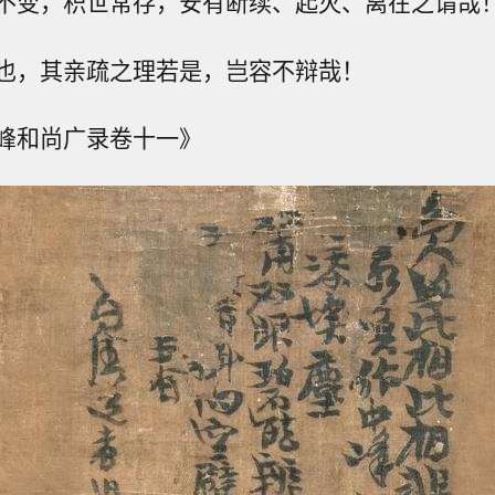
不变，积世常存，安有断续、起灭、离在之谓哉
也，其亲疏之理若是，岂容不辩哉！
峰和尚广录卷十一》