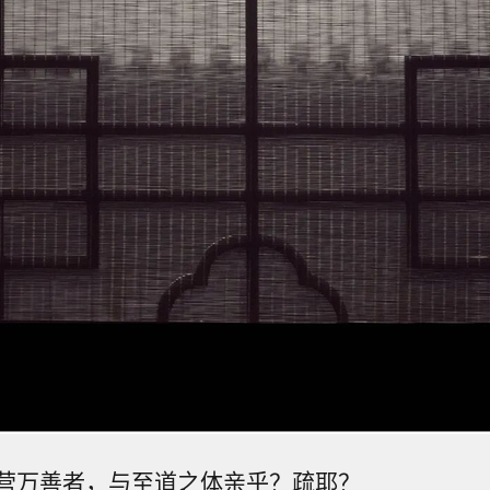
营万善者，与至道之体亲乎？疏耶？