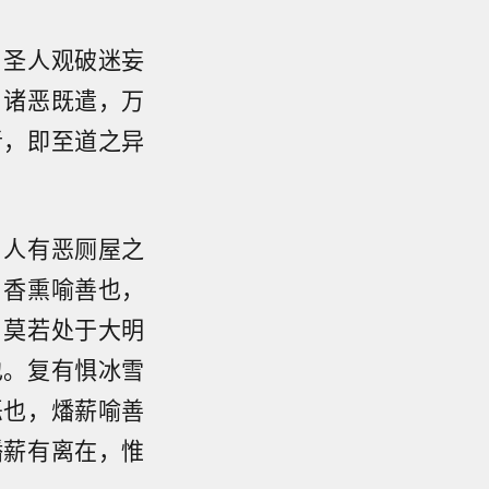
，圣人观破迷妄
。诸恶既遣，万
者，即至道之异
：人有恶厕屋之
，香熏喻善也，
，莫若处于大明
也。复有惧冰雪
恶也，燔薪喻善
燔薪有离在，惟