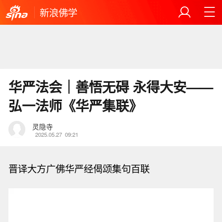
新浪佛学
华严法会｜善悟无碍 永得大安——
弘一法师《华严集联》
灵隐寺
2025.05.27
09:21
晋译大方广佛华严经偈颂集句百联