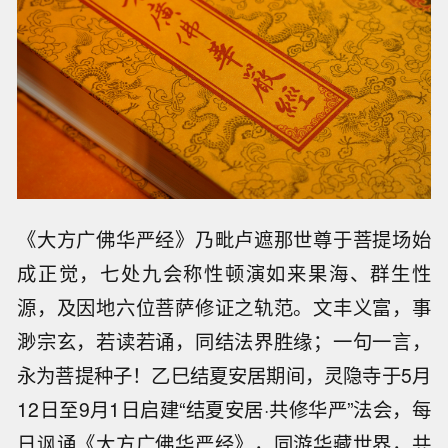
《大方广佛华严经》乃毗卢遮那世尊于菩提场始
成正觉，七处九会称性顿演如来果海、群生性
源，及因地六位菩萨修证之轨范。文丰义富，事
渺宗玄，若读若诵，同结法界胜缘；一句一言，
永为菩提种子！乙巳结夏安居期间，灵隐寺于5月
12日至9月1日启建“结夏安居·共修华严”法会，每
日讽诵《大方广佛华严经》，同游华藏世界，共