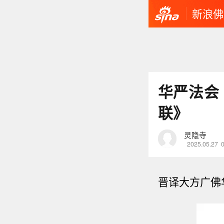
新浪佛
华严法会
联》
灵隐寺
2025.05.27
晋译大方广佛