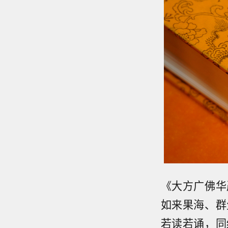
《大方广佛华
如来果海、群
若读若诵，同