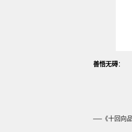
善悟无碍
：
──《十回向