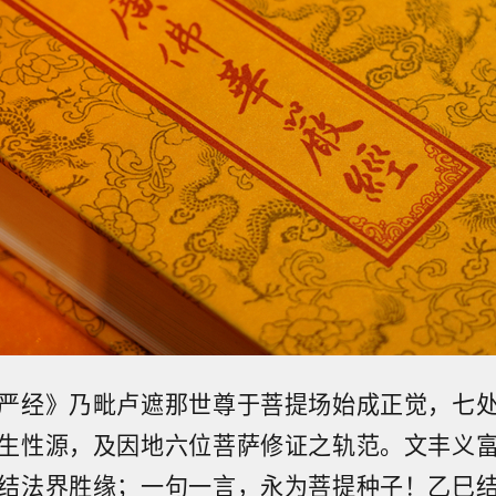
严经》乃毗卢遮那世尊于菩提场始成正觉，七
生性源，及因地六位菩萨修证之轨范。文丰义
结法界胜缘；一句一言，永为菩提种子！乙巳