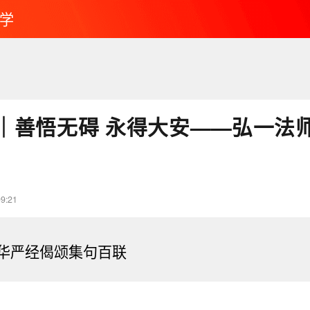
学
｜善悟无碍 永得大安——弘一法
09:21
华严经偈颂集句百联