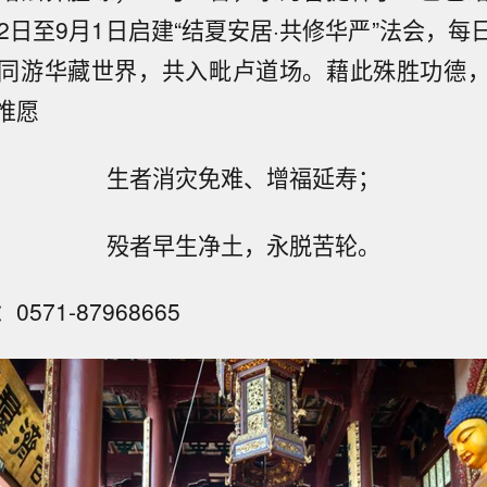
2日至9月1日启建“结夏安居·共修华严”法会，
同游华藏世界，共入毗卢道场。藉此殊胜功德
惟愿
生者消灾免难、增福延寿；
殁者早生净土，永脱苦轮。
571-87968665