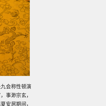
处九会称性顿演
富，事渺宗玄，
结夏安居期间，