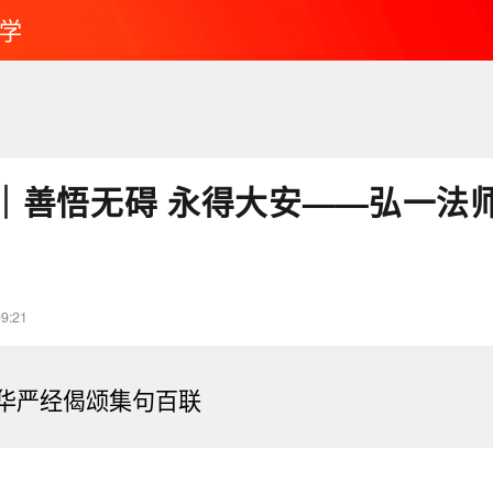
学
｜善悟无碍 永得大安——弘一法
09:21
华严经偈颂集句百联