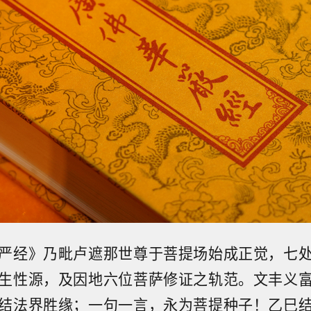
严经》乃毗卢遮那世尊于菩提场始成正觉，七
生性源，及因地六位菩萨修证之轨范。文丰义
结法界胜缘；一句一言，永为菩提种子！乙巳