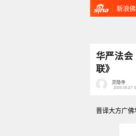
新浪佛
华严法会
联》
灵隐寺
2025.05.27
晋译大方广佛