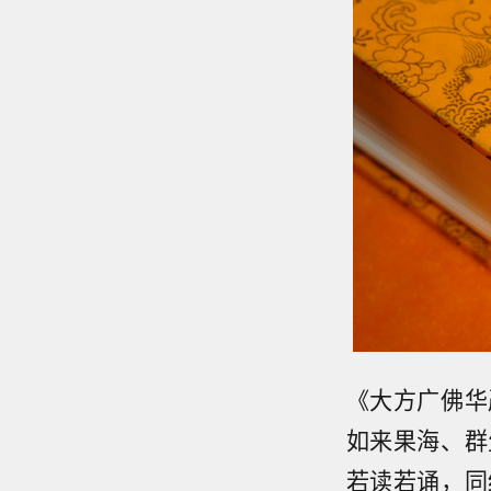
《大方广佛华
如来果海、群
若读若诵，同