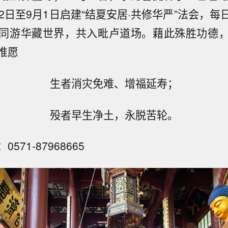
2日至9月1日启建“结夏安居·共修华严”法会，
同游华藏世界，共入毗卢道场。藉此殊胜功德
惟愿
生者消灾免难、增福延寿；
殁者早生净土，永脱苦轮。
571-87968665