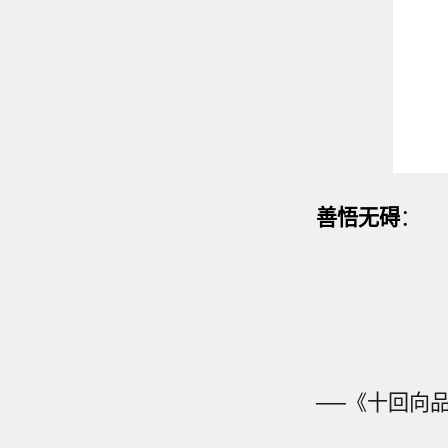
善悟无碍
：
──《十回向