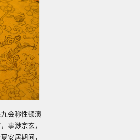
处九会称性顿演
富，事渺宗玄，
结夏安居期间，