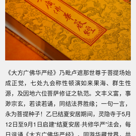
《大方广佛华严经》乃毗卢遮那世尊于菩提场始
成正觉，七处九会称性顿演如来果海、群生性
源，及因地六位菩萨修证之轨范。文丰义富，事
渺宗玄，若读若诵，同结法界胜缘；一句一言，
永为菩提种子！乙巳结夏安居期间，灵隐寺于5月
12日至9月1日启建“结夏安居·共修华严”法会，每
日讽诵《大方广佛华严经》，同游华藏世界，共