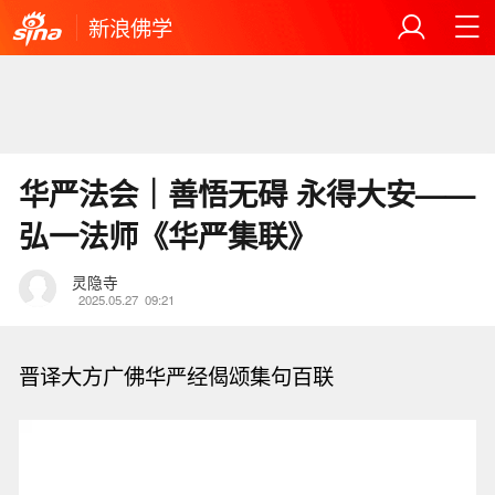
新浪佛学
华严法会｜善悟无碍 永得大安——
弘一法师《华严集联》
灵隐寺
2025.05.27
09:21
晋译大方广佛华严经偈颂集句百联