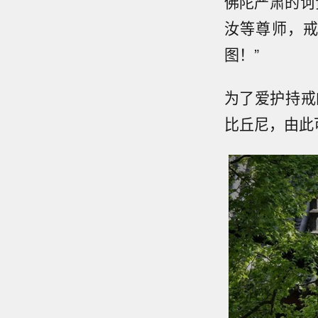
佛陀严肃的诃
汝等尊师，
图！”
为了爱护持戒
比丘尼，由此