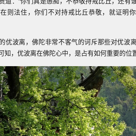
责道：“你们真是愚痴，不恭敬持戒比丘，还有
戒在则法住，你们不对持戒比丘恭敬，就证明你
的优波离，佛陀非常不客气的诃斥那些对优波
可知，优波离在佛陀心中，是占有如何重要的位