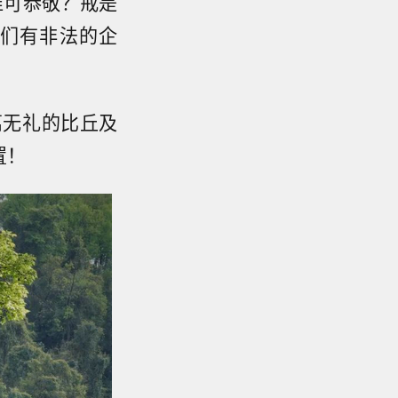
谁可恭敬？戒是
们有非法的企
离无礼的比丘及
置！