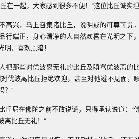
比丘在一起，大家感到很多不便！”这位比丘诚实
不高兴，马上召集诸比丘，说明戒的可尊可贵
品行端正，身心清净的人自然欢喜在光明之下
光明，喜欢黑暗！
人把那些对优波离无礼的比丘及瞋骂优波离的
们对优波离比丘拒绝欢迎，甚至对他避不见面，
吗？”
比丘尼在佛陀之前不敢说谎，只得承认说道：“
波离比丘无礼！”