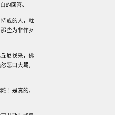
坦白的回答。
，持戒的人，就
，那些为非作歹
比丘尼找来，佛
瞋怒恶口大骂，
佛陀！是真的，