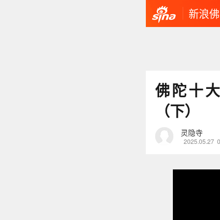
新浪佛
佛陀十大
（下）
灵隐寺
2025.05.27