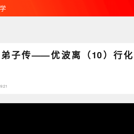
学
弟子传——优波离（10）行
09:21