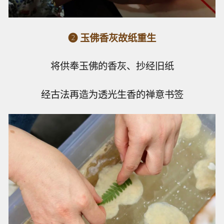
❷ 玉佛香灰故纸重生
将供奉玉佛的香灰、抄经旧纸
经古法再造为透光生香的禅意书签