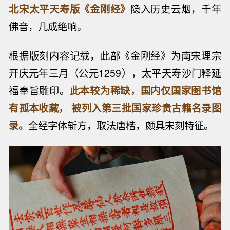
北宋太平天寿版《金刚经》
隐入历史云烟，千年
佛音，几成绝响。
根据版刻内容记载，此部《金刚经》为南宋理宗
开庆元年三月（公元1259），太平天寿沙门释延
福奉旨雕印。
此本较为稀缺，国内仅国家图书馆
有孤本收藏， 被列入第三批国家珍贵古籍名录图
录。
全经字体斩方，取法唐楷，颇具宋刻特征。