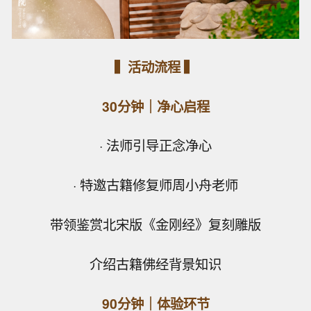
▍活动流程 ▍
30分钟｜净心启程
· 法师引导正念净心
· 特邀古籍修复师周小舟老师
带领鉴赏北宋版《金刚经》复刻雕版
介绍古籍佛经背景知识
90分钟｜体验环节