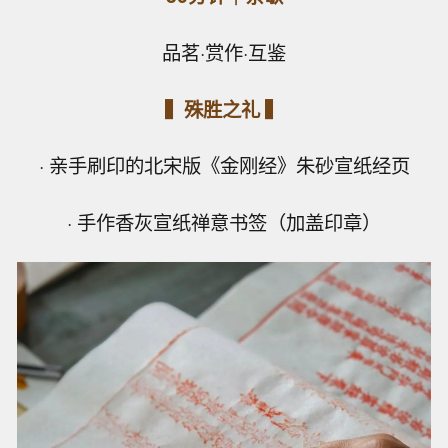
品茗·赏作·互鉴
▍殊胜之礼 ▍
· 亲手刷印的北宋版《金刚经》朱砂宣纸经页
· 手作香灰宣纸禅意书签（加盖印章）