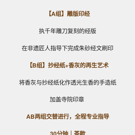
【A组】雕版印经
执千年雕刀复刻的经版
在非遗匠人指导下完成朱砂经文刷印
【B组】抄经纸+香灰的再生艺术
将香灰与抄经纸化作透光生香的手造纸
加盖寺院印章
AB两组交替进行，全程专业指导
30分钟｜茶歇