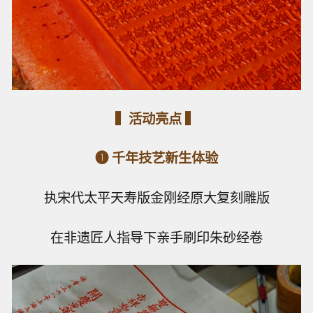
▍活动亮点 ▍
❶ 千年技艺新生体验
执宋代太平天寿版金刚经原大复刻雕版
在非遗匠人指导下亲手刷印朱砂经卷