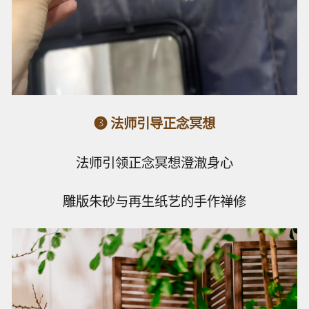
❸ 法师引导正念冥想
法师引领正念冥想澄澈身心
雕版朱砂与再生纸艺的手作禅修