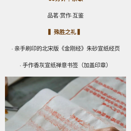
品茗·赏作·互鉴
▍殊胜之礼 ▍
· 亲手刷印的北宋版《金刚经》朱砂宣纸经页
· 手作香灰宣纸禅意书签（加盖印章）