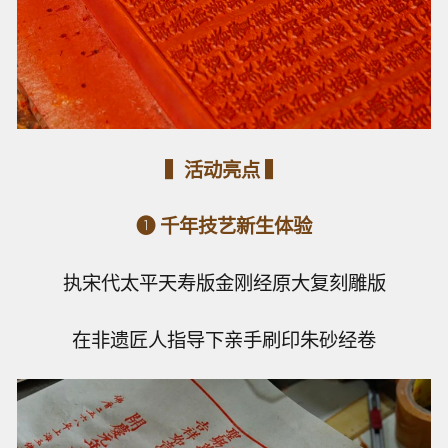
▍活动亮点 ▍
❶ 千年技艺新生体验
执宋代太平天寿版金刚经原大复刻雕版
在非遗匠人指导下亲手刷印朱砂经卷