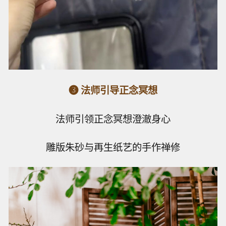
❸ 法师引导正念冥想
法师引领正念冥想澄澈身心
雕版朱砂与再生纸艺的手作禅修