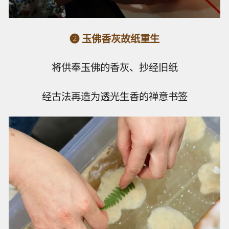
❷ 玉佛香灰故纸重生
将供奉玉佛的香灰、抄经旧纸
经古法再造为透光生香的禅意书签