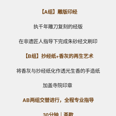
【A组】雕版印经
执千年雕刀复刻的经版
在非遗匠人指导下完成朱砂经文刷印
【B组】抄经纸+香灰的再生艺术
将香灰与抄经纸化作透光生香的手造纸
加盖寺院印章
AB两组交替进行，全程专业指导
30分钟｜茶歇