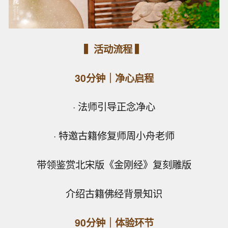
▍活动流程 ▍
30分钟｜净心启程
· 法师引导正念净心
· 特邀古籍修复师周小舟老师
带领鉴赏北宋版《金刚经》复刻雕版
介绍古籍佛经背景知识
90分钟｜体验环节