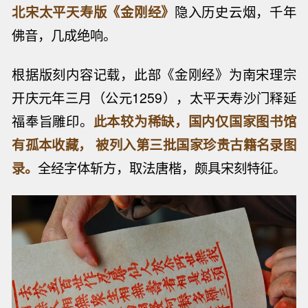
北宋太平天寿版《金刚经》
隐入历史云烟，千年
佛音，几成绝响。
根据版刻内容记载，此部《金刚经》为南宋理宗
开庆元年三月（公元1259），太平天寿沙门释延
福奉旨雕印。
此本较为稀缺，国内仅国家图书馆
有孤本收藏， 被列入第三批国家珍贵古籍名录图
录。
全经字体斩方，取法唐楷，颇具宋刻特征。