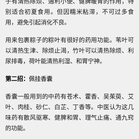
子有清热除烦、通利小便、健脾暖胃的作用，特
别适合初夏食用。但因糯米粘滞，不可过多食
用，避免引起消化不良。
用来包裹粽子的粽叶有很好的药用功能。苇叶可
以清热生津、除烦止渴，竹叶可以清热除烦、利
尿排毒，荷叶能清热利湿、和胃宁神。
第二招：
佩挂香囊
香囊一般用到的中药有苍术、藿香、吴茱萸、艾
叶、肉桂、砂仁、白芷、丁香等。中医认为这几
味药有散风驱寒、健脾和胃、理气止痛、通九窍
的功能。