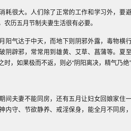
消耗很大。人们除了正常的工作和学习外，要
，农历五月节制夫妻生活很有必要。
月阳气达于中天，而地下则阴邪外露，毒物横
破阴辟邪，常常用到雄黄、艾草、菖蒲等。夏
之时，如果极而不返，则必“阴阳离决，精气乃绝
期间夫妻不能同房，还有五月让妇女回娘家住
神内守、节欲静养、戒淫保身，能全月不同房