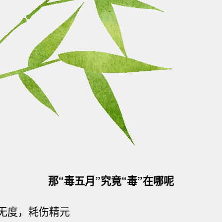
那“毒五月”究竟“毒”在哪呢
无度，耗伤精元