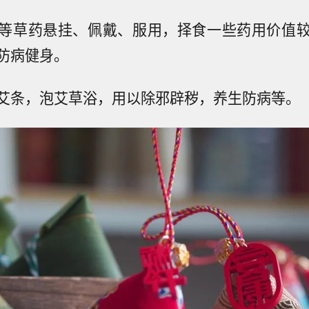
等草药悬挂、佩戴、服用，择食一些药用价值
防病健身。
艾条，泡艾草浴，用以除邪辟秽，养生防病等。