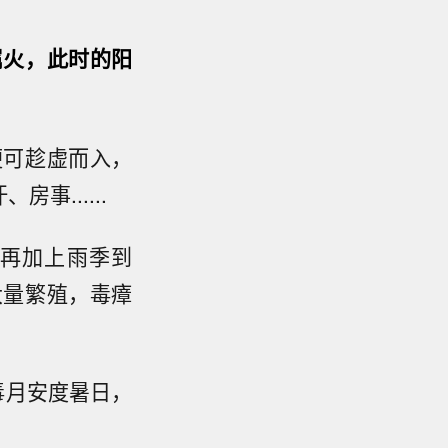
属火，此时的阳
便可趁虚而入，
......
再加上雨季到
大量繁殖，毒瘴
毒月安度暑日，