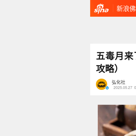
新浪佛
五毒月来
攻略）
弘化社
2025.05.27