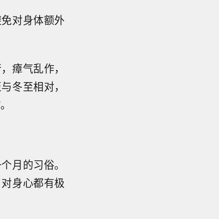
避免对身体额外
行，瘴气乱作，
至与冬至相对，
”。
一个月的习俗。
，对身心都有极