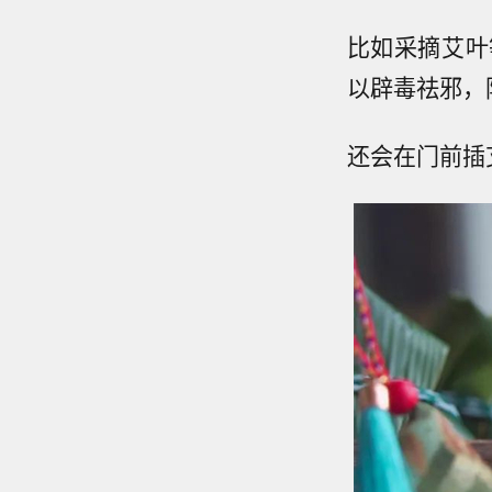
比如采摘艾叶
以辟毒祛邪，
还会在门前插