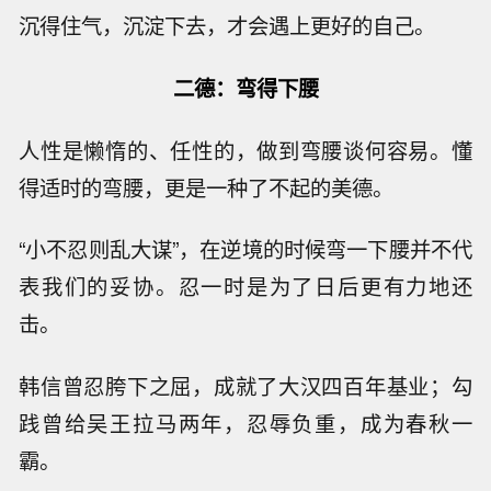
沉得住气，沉淀下去，才会遇上更好的自己。
二德：弯得下腰
人性是懒惰的、任性的，做到弯腰谈何容易。懂
得适时的弯腰，更是一种了不起的美德。
“小不忍则乱大谋”，在逆境的时候弯一下腰并不代
表我们的妥协。忍一时是为了日后更有力地还
击。
韩信曾忍胯下之屈，成就了大汉四百年基业；勾
践曾给吴王拉马两年，忍辱负重，成为春秋一
霸。