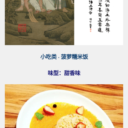
小吃类
·
菠萝糯米饭
味型：甜香
味