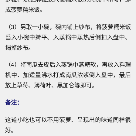
成菠萝糯米饭。
（3）另取一小碗，碗内铺上纱布，将菠萝糯米饭
舀入小碗中擀平、入蒸锅中蒸热后倒扣入盘中、
揭掉纱布。
（4）将南瓜去皮后入蒸锅中蒸耙软，再放入料理
机中、加适量沸水打成南瓜浓浆倒入盘中，最后
放上草莓、薄荷叶、黑加仑等即可。
备注：
这道小吃也可以不用菠萝、呈现出的味道同样很
好。