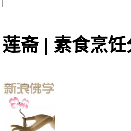
莲斋 | 素食烹饪