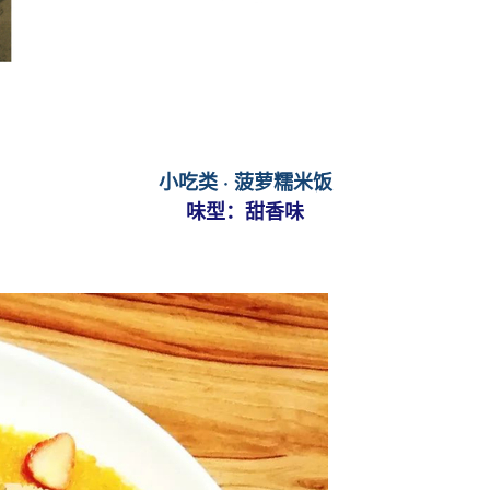
小吃类
·
菠萝糯米饭
味型：甜香
味