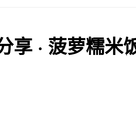
分享 · 菠萝糯米